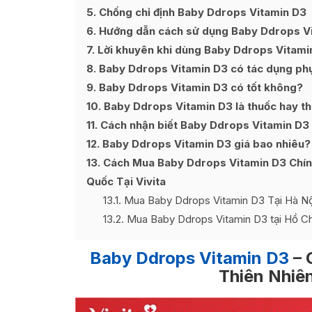
5
Chống chỉ định Baby Ddrops Vitamin D3
6
Hướng dẫn cách sử dụng Baby Ddrops Vit
7
Lời khuyên khi dùng Baby Ddrops Vitamin
8
Baby Ddrops Vitamin D3 có tác dụng ph
9
Baby Ddrops Vitamin D3 có tốt không?
10
Baby Ddrops Vitamin D3 là thuốc hay t
11
Cách nhận biết Baby Ddrops Vitamin D3
12
Baby Ddrops Vitamin D3 giá bao nhiêu?
13
Cách Mua Baby Ddrops Vitamin D3 Chín
Quốc Tại Vivita
13.1
Mua Baby Ddrops Vitamin D3 Tại Hà Nội
13.2
Mua Baby Ddrops Vitamin D3 tại Hồ C
Baby Ddrops Vitamin D3
– 
Thiên Nhiê