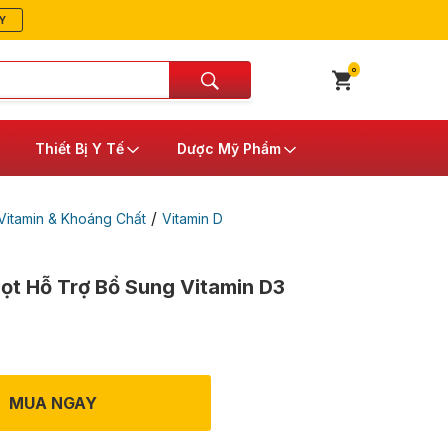
Y
0
Thiết Bị Y Tế
Dược Mỹ Phẩm
/
itamin & Khoáng Chất
Vitamin D
ọt Hỗ Trợ Bổ Sung Vitamin D3
MUA NGAY