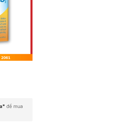
ta"
để mua