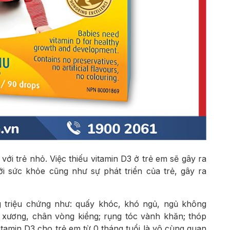
 với trẻ nhỏ. Việc thiếu vitamin D3 ở trẻ em sẽ gây ra
i sức khỏe cũng như sự phát triển của trẻ, gây ra
ng triệu chứng như: quấy khóc, khó ngủ, ngủ không
 xương, chân vòng kiềng; rụng tóc vành khăn; thóp
tamin D3 cho trẻ em từ 0 tháng tuổi là vô cùng quan