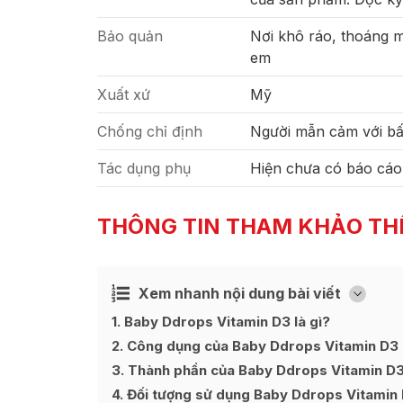
Bảo quản
Nơi khô ráo, thoáng má
em
Xuất xứ
Mỹ
Chống chỉ định
Người mẫn cảm với bấ
Tác dụng phụ
Hiện chưa có báo cáo
THÔNG TIN THAM KHẢO TH
Xem nhanh nội dung bài viết
Ẩn
[
]
1
Baby Ddrops Vitamin D3 là gì?
2
Công dụng của Baby Ddrops Vitamin D3
3
Thành phần của Baby Ddrops Vitamin D
4
Đối tượng sử dụng Baby Ddrops Vitamin