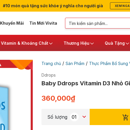
#10 món quà tặng sức khỏe ý nghĩa cho người già
XEM NGA
 Khuyến Mãi
Tin Mới Vivita
Vitamin & Khoáng Chất
Thương Hiệu
Quà Tặng
/
/
Trang chủ
Sản Phẩm
Thực Phẩm Bổ Sung V
Ddrops
Baby Ddrops Vitamin D3 Nhỏ Gi
360,000
₫
Số lượng