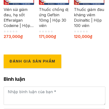
Viên sủi giảm
Thuốc chống dị
Thuốc giảm đau
đau, hạ sốt
ứng Gefbin
kháng viêm
Efferalgan
10mg | Hộp 30
Dolnaltic | Hộp
Codeine | Hộp
viên
100 viên
40 viên
273,000
₫
171,000
₫
120,000
₫
ĐÁNH GIÁ SẢN PHẨM
Bình luận