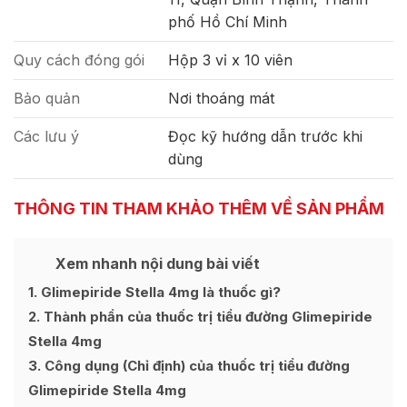
phố Hồ Chí Minh
Quy cách đóng gói
Hộp 3 vỉ x 10 viên
Bảo quản
Nơi thoáng mát
Các lưu ý
Đọc kỹ hướng dẫn trước khi
dùng
THÔNG TIN THAM KHẢO THÊM VỀ SẢN PHẨM
Xem nhanh nội dung bài viết
Ẩn
[
]
1
Glimepiride Stella 4mg là thuốc gì?
2
Thành phần của thuốc trị tiểu đường Glimepiride
Stella 4mg
3
Công dụng (Chỉ định) của thuốc trị tiểu đường
Glimepiride Stella 4mg