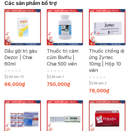
Các sản phẩm bổ trợ
Dầu gội trị gàu
Thuốc trị cảm
Thuốc chống dị
Dezor | Chai
cúm Biviflu |
ứng Zyrtec
60ml
Chai 500 viên
10mg | Hộp 10
viên
Đã bán 73
Đã bán 1
66,000
₫
750,000
₫
Đã bán 2
79,000
₫