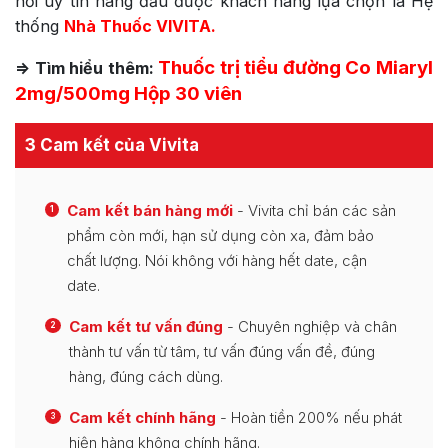
nơi uy tín hàng đầu được khách hàng lựa chọn là Hệ
thống
Nhà Thuốc VIVITA.
Thuốc trị tiểu đường Co Miaryl
=> Tìm hiểu thêm:
2mg/500mg Hộp 30 viên
3 Cam kết của Vivita
Cam kết bán hàng mới
- Vivita chỉ bán các sản
1
phẩm còn mới, hạn sử dụng còn xa, đảm bảo
chất lượng. Nói không với hàng hết date, cận
date.
Cam kết tư vấn đúng
- Chuyên nghiệp và chân
2
thành tư vấn từ tâm, tư vấn đúng vấn đề, đúng
hàng, đúng cách dùng.
Cam kết chính hãng
- Hoàn tiền 200% nếu phát
3
hiện hàng không chính hãng.