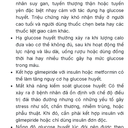
nhân suy gan, tuyến thượng thận hoặc tuyến
yên đặc biệt nhạy cảm với tác dụng hạ glucose
huyết. Triệu chứng này khó nhận thấy ở người
cao tuổi và người dùng thuốc chẹn beta hay các
thuốc liệt giao cảm khác.
Hạ glucose huyết thường xảy ra khi lượng calo
đưa vào cơ thể không đủ, sau khi hoạt động thể
lực nặng và lâu dài, uống rượu hoặc dùng đồng
thời hai hay nhiều thuốc gây hạ mức glucose
trong máu.
Kết hợp glimepiride với insulin hoặc metformin có
thể làm tăng nguy cơ hạ glucose huyết.
Mất khả năng kiểm soát glucose huyết: Có thể
xảy ra ở bệnh nhân đã ổn định với chế độ điều
trị đái tháo đường nhưng có những yếu tố gây
stress như sốt, chấn thương, nhiễm trùng, hoặc
phẫu thuật. Khi đó, cần phải kết hợp insulin với
glimepiride hoặc chỉ dùng insulin đơn độc.
Nồng độ glucose huyết lúc đói nên được theo