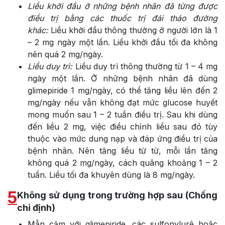
Liều khởi đầu ở những bệnh nhân đã từng được
điều trị bằng các thuốc trị đái tháo đường
khác:
Liều khởi đầu thông thường ở người lớn là 1
– 2 mg ngày một lần. Liều khởi đầu tối đa không
nên quá 2 mg/ngày.
Liều duy trì:
Liều duy trì thông thường từ 1 – 4 mg
ngày một lần. Ở những bệnh nhân đã dùng
glimepiride 1 mg/ngày, có thể tăng liều lên đến 2
mg/ngày nếu vẫn không đạt mức glucose huyết
mong muốn sau 1 – 2 tuần điều trị. Sau khi dùng
đến liều 2 mg, việc điều chỉnh liều sau đó tùy
thuộc vào mức dung nạp và đáp ứng điều trị của
bệnh nhân. Nên tăng liều từ từ, mỗi lần tăng
không quá 2 mg/ngày, cách quãng khoảng 1 – 2
tuần. Liều tối đa khuyên dùng là 8 mg/ngày.
5
Không sử dụng trong trường hợp sau (Chống
chỉ định)
Mẫn cảm với glimepiride, các sulfonylurê hoặc