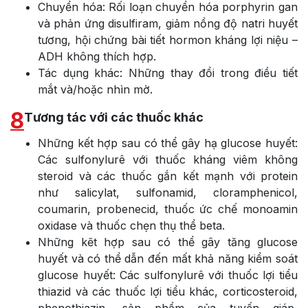
Chuyển hóa: Rối loạn chuyển hóa porphyrin gan
và phản ứng disulfiram, giảm nồng độ natri huyết
tương, hội chứng bài tiết hormon kháng lợi niệu –
ADH không thích hợp.
Tác dụng khác: Những thay đổi trong điều tiết
mắt và/hoặc nhìn mờ.
8
Tương tác với các thuốc khác
Những kết hợp sau có thể gây hạ glucose huyết:
Các sulfonylurê với thuốc kháng viêm không
steroid và các thuốc gắn kết mạnh với protein
như salicylat, sulfonamid, cloramphenicol,
coumarin, probenecid, thuốc ức chế monoamin
oxidase và thuốc chẹn thụ thể beta.
Những kẽt hợp sau có thể gây tăng glucose
huyết và có thể dẫn đến mất khả năng kiểm soát
glucose huyết: Các sulfonylurê với thuốc lợi tiểu
thiazid và các thuốc lợi tiểu khác, corticosteroid,
phenothiazin, sản phẩm của tuyến giáp,