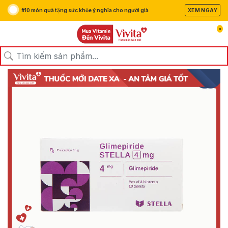
#10 món quà tặng sức khỏe ý nghĩa cho người già
XEM NGAY
0
/
/
/
Trang chủ
Sản Phẩm
Thuốc
Thuốc Tiểu Đường