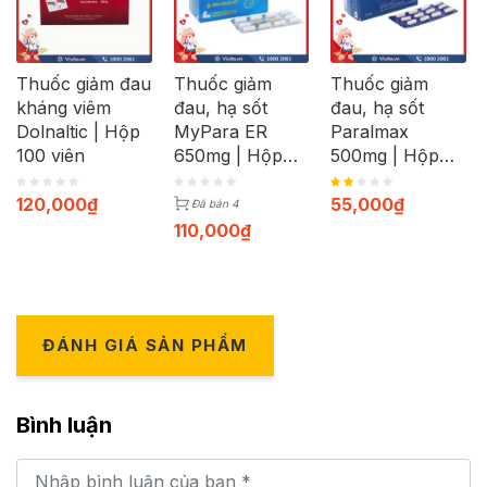
Thuốc giảm đau
Thuốc giảm
Thuốc giảm
kháng viêm
đau, hạ sốt
đau, hạ sốt
Dolnaltic | Hộp
MyPara ER
Paralmax
100 viên
650mg | Hộp
500mg | Hộp
100 viên
120 viên
120,000
₫
55,000
₫
Đã bán 4
110,000
₫
ĐÁNH GIÁ SẢN PHẨM
Bình luận