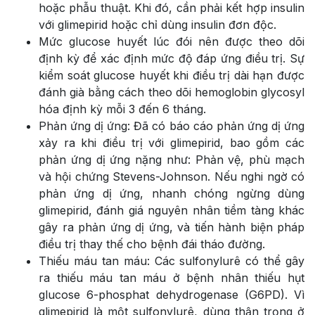
hoặc phẫu thuật. Khi đó, cần phải kết hợp insulin
với glimepirid hoặc chỉ dùng insulin đơn độc.
Mức glucose huyết lúc đói nên được theo dõi
định kỳ để xác định mức độ đáp ứng điều trị. Sự
kiểm soát glucose huyết khi điều trị dài hạn được
đánh già bằng cách theo dõi hemoglobin glycosyl
hóa định kỳ mỗi 3 đến 6 tháng.
Phản ứng dị ứng: Đã có báo cáo phản ứng dị ứng
xảy ra khi điều trị với glimepirid, bao gồm các
phản ứng dị ứng nặng như: Phản vệ, phù mạch
và hội chứng Stevens-Johnson. Nếu nghi ngờ có
phản ứng dị ứng, nhanh chóng ngừng dùng
glimepirid, đánh giá nguyên nhân tiềm tàng khác
gây ra phản ứng dị ứng, và tiến hành biện pháp
điều trị thay thế cho bệnh đái tháo đường.
Thiếu máu tan máu: Các sulfonylurê có thể gây
ra thiếu máu tan máu ở bệnh nhân thiếu hụt
glucose 6-phosphat dehydrogenase (G6PD). Vì
glimepirid là một sulfonylurê, dùng thận trọng ở