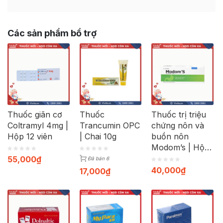
Các sản phẩm bổ trợ
Thuốc giãn cơ
Thuốc
Thuốc trị triệu
Coltramyl 4mg |
Trancumin OPC
chứng nôn và
Hộp 12 viên
| Chai 10g
buồn nôn
Modom’s | Hộp
100 viên
55,000
₫
Đã bán 6
40,000
₫
17,000
₫