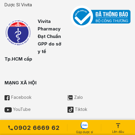
Dược Sĩ Vivita
Vivita
Pharmacy
Đạt Chuẩn
GPP do sở
y tế
Tp.HCM cấp
MẠNG XÃ HỘI
Facebook
Zalo
YouTube
Tiktok
0902 6669 62
THƯƠNG MẠI ĐIỆN TỬ
Lên đầu
Gặp dược sĩ