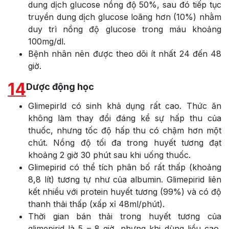
dung dịch glucose nồng độ 50%, sau đó tiếp tục
truyền dung dịch glucose loãng hơn (10%) nhằm
duy trì nồng độ glucose trong máu khoảng
100mg/dl.
Bệnh nhân nên được theo dõi ít nhất 24 đến 48
giờ.
14
Dược động học
Glimepirld có sinh khả dụng rất cao. Thức ăn
không làm thay đổi đáng kể sự hấp thu của
thuốc, nhưng tốc độ hấp thu có chậm hơn một
chút. Nồng độ tối đa trong huyết tương đạt
khoảng 2 giờ 30 phút sau khi uống thuốc.
Glimepirid có thể tích phân bố rất thấp (khoảng
8,8 lít) tương tự như của albumin. Glimepirid liên
kết nhiều với protein huyết tương (99%) và có độ
thanh thải thấp (xấp xỉ 48ml/phút).
Thời gian bán thải trong huyết tương của
glimepirid là 5 – 8 giờ, nhưng khi dùng liều cao,