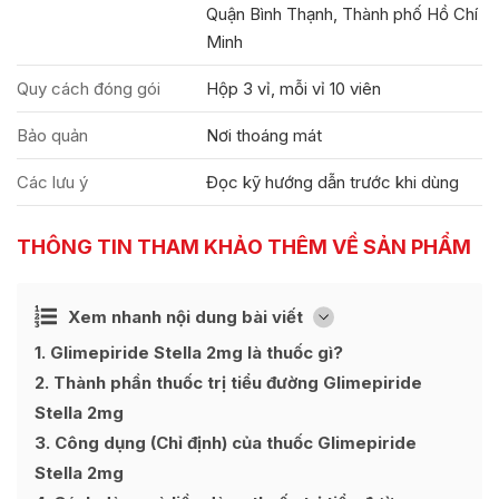
Quận Bình Thạnh, Thành phố Hồ Chí
Minh
Quy cách đóng gói
Hộp 3 vỉ, mỗi vỉ 10 viên
Bảo quản
Nơi thoáng mát
Các lưu ý
Đọc kỹ hướng dẫn trước khi dùng
THÔNG TIN THAM KHẢO THÊM VỀ SẢN PHẨM
Ẩn
Xem nhanh nội dung bài viết
[
]
1
Glimepiride Stella 2mg là thuốc gì?
2
Thành phần thuốc trị tiểu đường Glimepiride
Stella 2mg
3
Công dụng (Chỉ định) của thuốc Glimepiride
Stella 2mg