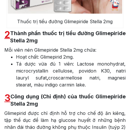
Thuốc trị tiểu đường Glimepiride Stella 2mg
2
Thành phần thuốc trị tiểu đường Glimepiride
Stella 2mg
Mỗi viên nén Glimepiride Stella 2mg chứa:
Hoạt chất: Glimepirid 2mg.
Tá dược vừa đủ 1 viên: Lactose monohydrat,
microcrystallin cellulose, povidon K30, natri
Iauryl sufat
,
croscarmellose natri, magnesi
stearat, màu indigo carmin lake.
3
Công dụng (Chỉ định) của thuốc Glimepiride
Stella 2mg
Glimepirid được chỉ định hỗ trợ cho chế độ ăn kiêng,
tập thể dục để làm hạ glucose huyết ở những bệnh
nhân đái tháo đường không phụ thuộc Insulin (tuýp 2)