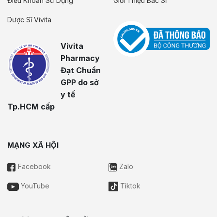
Điều Khoản Sử Dụng
Giới Thiệu Bác Sĩ
Dược Sĩ Vivita
Vivita
Pharmacy
Đạt Chuẩn
GPP do sở
y tế
Tp.HCM cấp
MẠNG XÃ HỘI
Facebook
Zalo
YouTube
Tiktok