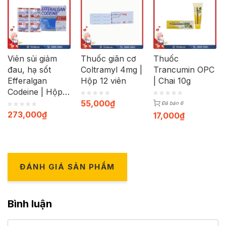
Viên sủi giảm
Thuốc giãn cơ
Thuốc
đau, hạ sốt
Coltramyl 4mg |
Trancumin OPC
Efferalgan
Hộp 12 viên
| Chai 10g
Codeine | Hộp
40 viên
55,000
₫
Đã bán 6
273,000
₫
17,000
₫
ĐÁNH GIÁ SẢN PHẨM
Bình luận