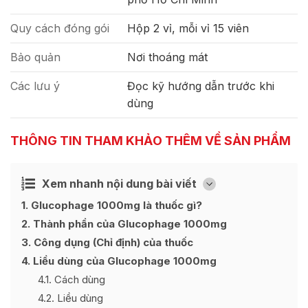
Quy cách đóng gói
Hộp 2 vỉ, mỗi vỉ 15 viên
Bảo quản
Nơi thoáng mát
Các lưu ý
Đọc kỹ hướng dẫn trước khi
dùng
THÔNG TIN THAM KHẢO THÊM VỀ SẢN PHẨM
Xem nhanh nội dung bài viết
Ẩn
[
]
1
Glucophage 1000mg là thuốc gì?
2
Thành phần của Glucophage 1000mg
3
Công dụng (Chỉ định) của thuốc
4
Liều dùng của Glucophage 1000mg
4.1
Cách dùng
4.2
Liều dùng