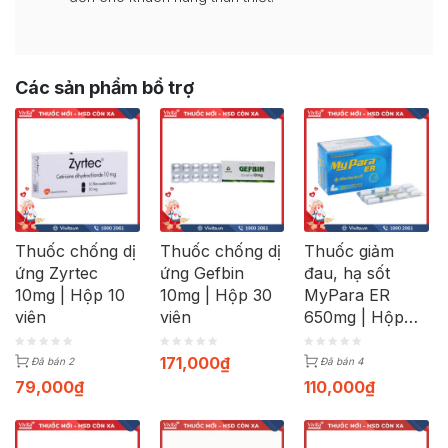
Các sản phẩm bổ trợ
Thuốc chống dị
Thuốc chống dị
Thuốc giảm
ứng Zyrtec
ứng Gefbin
đau, hạ sốt
10mg | Hộp 10
10mg | Hộp 30
MyPara ER
viên
viên
650mg | Hộp
100 viên
171,000
₫
Đã bán 2
Đã bán 4
79,000
₫
110,000
₫