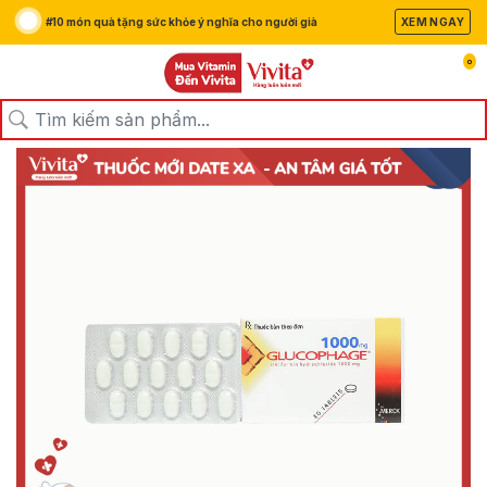
#10 món quà tặng sức khỏe ý nghĩa cho người già
XEM NGAY
0
/
/
/
Trang chủ
Sản Phẩm
Thuốc
Thuốc Tiểu Đường