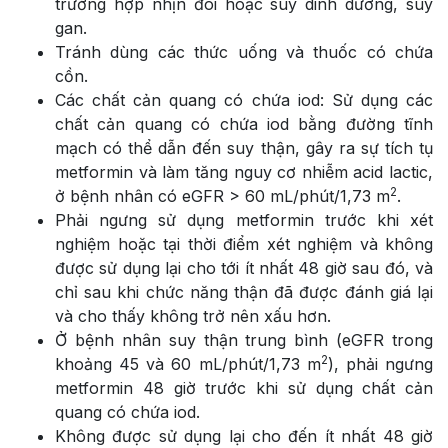
trường hợp nhịn đói hoặc suy dinh dưỡng, suy
gan.
Tránh dùng các thức uống và thuốc có chứa
cồn.
Các chất cản quang có chứa iod: Sử dụng các
chất cản quang có chứa iod bằng đường tĩnh
mạch có thể dẫn đến suy thận, gây ra sự tích tụ
metformin và làm tăng nguy cơ nhiễm acid lactic,
2
ở bệnh nhân có eGFR > 60 mL/phút/1,73 m
.
Phải ngưng sử dụng metformin trước khi xét
nghiệm hoặc tại thời điểm xét nghiệm và không
được sử dụng lại cho tới ít nhất 48 giờ sau đó, và
chỉ sau khi chức năng thận đã được đánh giá lại
và cho thấy không trở nên xấu hơn.
Ở bệnh nhân suy thận trung bình (eGFR trong
2
khoảng 45 và 60 mL/phút/1,73 m
), phải ngưng
metformin 48 giờ trước khi sử dụng chất cản
quang có chứa iod.
Không được sử dụng lại cho đến ít nhất 48 giờ