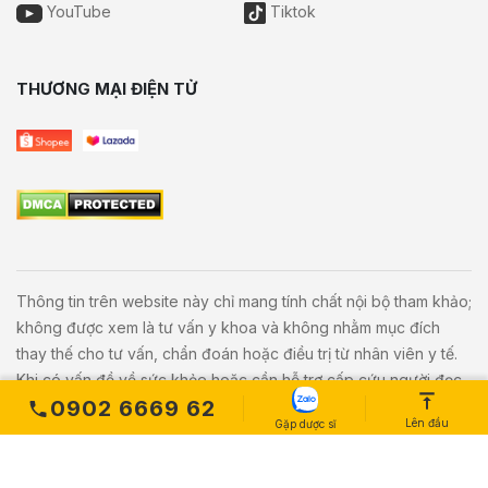
YouTube
Tiktok
THƯƠNG MẠI ĐIỆN TỬ
Thông tin trên website này chỉ mang tính chất nội bộ tham khảo;
không được xem là tư vấn y khoa và không nhằm mục đích
thay thế cho tư vấn, chẩn đoán hoặc điều trị từ nhân viên y tế.
Khi có vấn đề về sức khỏe hoặc cần hỗ trợ cấp cứu người đọc
0902 6669 62
cần liên hệ bác sĩ và cơ sở y tế gần nhất.
Lên đầu
Gặp dược sĩ
Copyright © 2020
Vivita.vn
All Rights Reserved. Powered by
L
etweb
.