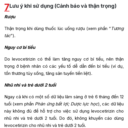
7
Lưu ý khi sử dụng (Cảnh báo và thận trọng)
Rượu
Thận trọng khi dùng thuốc lúc uống rượu (xem phần “
Tương
tác
”).
Nguy cơ b
í
tiểu
Do levocetirizin có thể làm tăng nguy cơ bí tiểu, nên thận
trọng ở bệnh nhân có các yếu tố dễ dẫn đến bí tiểu (ví dụ,
tổn thương tủy sống, tăng sản tuyến tiền liệt).
Nhũ nhi và trẻ dư
ớ
i 2 tuổi
Ngay cả khi có một số dữ liệu lâm sàng ở trẻ 6 tháng đến 12
tuổi (xem phần
Phản ứng bất lợi;
Dược lực học
), các dữ liệu
này không đủ để hỗ trợ cho việc sử dụng levocetirizin cho
nhũ nhi và trẻ dưới 2 tuổi. Do đó, không khuyến cáo dùng
levocetirizin cho nhũ nhi và trẻ dưới 2 tuổi.