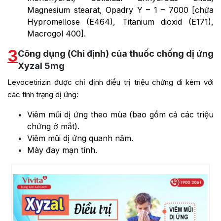
Magnesium stearat, Opadry Y – 1 – 7000 [chứa
Hypromellose (E464), Titanium dioxid (E171),
Macrogol 400].
3
Công dụng (Chỉ định) của thuốc chống dị ứng
Xyzal 5mg
Levocetirizin được chỉ định điều trị triệu chứng đi kèm với
các tình trạng dị ứng:
Viêm mũi dị ứng theo mùa (bao gồm cả các triệu
chứng ở mắt).
Viêm mũi dị ứng quanh năm.
Mày đay mạn tính.