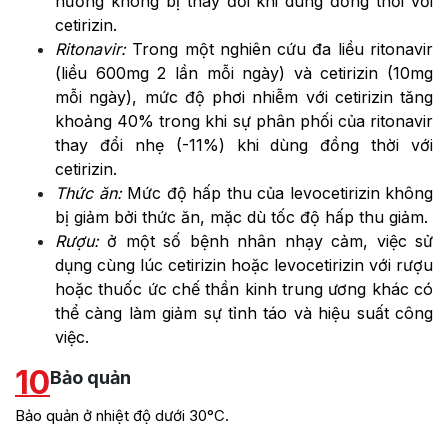
hướng không bị thay đổi khi dùng đồng thời với
cetirizin.
Ritonavir:
Trong một nghiên cứu đa liều ritonavir
(liều 600mg 2 lần mỗi ngày) và cetirizin (10mg
mỗi ngày), mức độ phơi nhiễm với cetirizin tăng
khoảng 40% trong khi sự phân phối của ritonavir
thay đổi nhẹ (-11%) khi dùng đồng thời với
cetirizin.
Th
ứ
c ăn:
Mức độ hấp thu của levocetirizin không
bị giảm bởi thức ăn, mặc dù tốc độ hấp thu giảm.
Rượu:
ở một số bệnh nhân nhạy cảm, việc sử
dụng cùng lúc cetirizin hoặc levocetirizin với rượu
hoặc thuốc ức chế thần kinh trung ương khác có
thể càng làm giảm sự tỉnh táo và hiệu suất công
việc.
10
Bảo quản
Bảo quản ở nhiệt độ dưới 30°C.