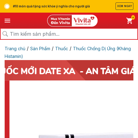
#10 món quà tặng sức khỏe ý nghĩa cho người già
XEM NGAY
0
/
/
/
Trang chủ
Sản Phẩm
Thuốc
Thuốc Chống Dị Ứng (Kháng
Histamin)