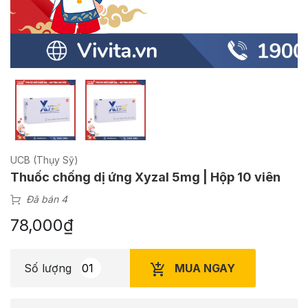
UCB (Thụy Sỹ)
Thuốc chống dị ứng Xyzal 5mg | Hộp 10 viên
Đã bán 4
78,000
₫
MUA NGAY
Số lượng