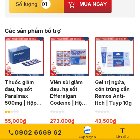
MUA NGAY
Số lượng
Các sản phẩm bổ trợ
Thuốc giảm
Viên sủi giảm
Gel trị ngứa,
đau, hạ sốt
đau, hạ sốt
côn trùng cắn
Paralmax
Efferalgan
Remos Anti-
500mg | Hộp
Codeine | Hộp
Itch | Tuýp 10g
120 viên
40 viên
55,000
₫
273,000
₫
43,500
₫
0902 6669 62
Lên đầu
Gặp dược sĩ