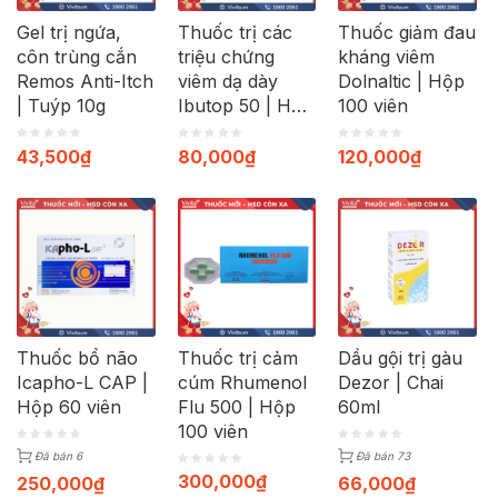
Gel trị ngứa,
Thuốc trị các
Thuốc giảm đau
côn trùng cắn
triệu chứng
kháng viêm
Remos Anti-Itch
viêm dạ dày
Dolnaltic | Hộp
| Tuýp 10g
Ibutop 50 | Hộp
100 viên
20 viên
43,500
₫
80,000
₫
120,000
₫
Thuốc bổ não
Thuốc trị cảm
Dầu gội trị gàu
Icapho-L CAP |
cúm Rhumenol
Dezor | Chai
Hộp 60 viên
Flu 500 | Hộp
60ml
100 viên
Đã bán 6
Đã bán 73
300,000
₫
250,000
₫
66,000
₫