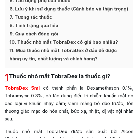
5
Tác dụng phụ của thuốc
6
Lưu ý khi sử dụng thuốc (Cảnh báo và thận trọng)
7
Tương tác thuốc
8
Tình trạng quá liều
9
Quy cách đóng gói
10
Thuốc nhỏ mắt TobraDex có giá bao nhiêu?
11
Mua thuốc nhỏ mắt TobraDex ở đâu để được
hàng uy tín, chất lượng và chính hãng?
1
Thuốc nhỏ mắt TobraDex là thuốc gì?
TobraDex 5ml
có thành phần là Dexamethason 0.1%,
Tobramycin 0.3%, có tác dụng điều trị nhiễm khuẩn mắt do
các loại vi khuẩn nhạy cảm; viêm màng bồ đào trước, tổn
thương giác mạc do hóa chất, bức xạ, nhiệt, dị vật nội nhãn
sau.
Thuốc nhỏ mắt TobraDex được sản xuất bởi Alcon