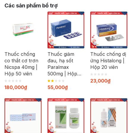
Các sản phẩm bổ trợ
Thuốc chống
Thuốc giảm
Thuốc chống dị
co thắt cơ trơn
đau, hạ sốt
ứng Histalong |
Nicspa 40mg |
Paralmax
Hộp 20 viên
Hộp 50 viên
500mg | Hộp
120 viên
23,000
₫
180,000
₫
55,000
₫