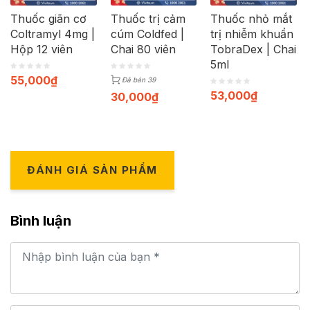
Thuốc giãn cơ
Thuốc trị cảm
Thuốc nhỏ mắt
Coltramyl 4mg |
cúm Coldfed |
trị nhiễm khuẩn
Hộp 12 viên
Chai 80 viên
TobraDex | Chai
5ml
55,000
₫
Đã bán 39
53,000
₫
30,000
₫
ĐÁNH GIÁ SẢN PHẨM
Bình luận