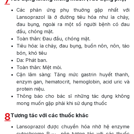
7
Các phản ứng phụ thuờng gặp nhất với
Lansoprazol là ở đường tiêu hóa như ỉa chảy,
đau bụng, ngoài ra một số người bệnh có đau
đầu, chóng mặt.
Toàn thân: Đau đầu, chóng mặt.
Tiêu hóa: ỉa chảy, đau bụng, buồn nôn, nôn, táo
bón, khó tiêu
Da: Phát ban.
Toàn thân: Mệt mỏi.
Cận lâm sàng: Tăng mức gastrin huyết thanh,
enzym gan, hematocrit, hemoglobin, acid uric và
protein niệu.
Thông báo cho bác sĩ những tác dụng không
mong muốn gặp phải khi sử dụng thuốc
8
Tương tác với các thuốc khác
Lansoprazol được chuyển hóa nhờ hệ enzyme
cytochrome P
, nên tương tác với các thuốc