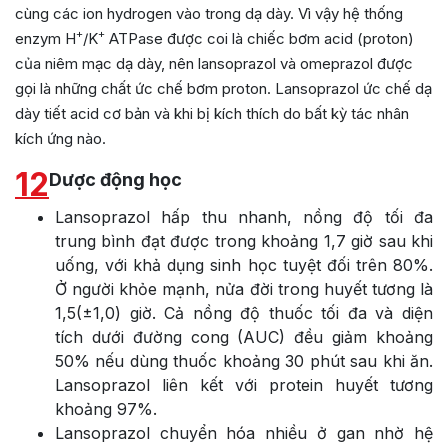
cùng các ion hydrogen vào trong dạ dày. Vì vậy hệ thống
+
+
enzym H
/K
ATPase được coi là chiếc bơm acid (proton)
của niêm mạc dạ dày, nên lansoprazol và omeprazol được
gọi là những chất ức chế bơm proton. Lansoprazol ức chế dạ
dày tiết acid cơ bản và khi bị kích thích do bất kỳ tác nhân
kích ứng nào.
12
Dược động học
Lansoprazol hấp thu nhanh, nồng độ tối đa
trung bình đạt được trong khoảng 1,7 giờ sau khi
uống, với khả dụng sinh học tuyệt đối trên 80%.
Ở người khỏe mạnh, nửa đời trong huyết tương là
1,5(±1,0) giờ. Cả nồng độ thuốc tối đa và diện
tích dưới đường cong (AUC) đều giảm khoảng
50% nếu dùng thuốc khoảng 30 phút sau khi ăn.
Lansoprazol liên kết với protein huyết tương
khoảng 97%.
Lansoprazol chuyển hóa nhiều ở gan nhờ hệ