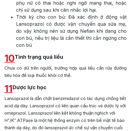
phụ nữ có thai hoặc nghi ngờ mang thai, hoặc
chỉ sử dụng sau khi cân nhắc lợi hại.
Thời kỳ cho con bú: Đã xác định ở động vật
Lansoprazol có được vận chuyển qua sữa mẹ,
do vậy không nên sử dụng Nefian khi đang cho
con bú, nếu trị liệu là cần thiết thì cần ngừng cho
con bú
10
Tình trạng quá liều
Chưa có dữ trên người, trường hợp quá liều cần rửa đường
tiêu hóa để loại thuốc khỏi cơ thể.
11
Dược lực học
Lansoprazol là dẫn chất benzimidazol có tác dụng chống tiết
acid dạ dày. Lansoprazol có liên quan cấu trúc và dược lý với
omeprazol. Lansoprazol liên kết không thuận nghịch với
+
+
H
/K
ATPase là một hệ thống enzym có trên bề mặt tế bào
thành dạ dày, do đó lansoprazol ức chế sự vận chuyển cuối