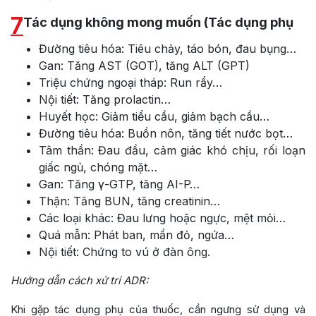
7
Tác dụng không mong muốn (Tác dụng phụ
Đường tiêu hóa: Tiêu chảy, táo bón, đau bụng…
Gan: Tăng AST (GOT), tăng ALT (GPT)
Triệu chứng ngoại tháp: Run rẩy…
Nội tiết: Tăng prolactin…
Huyết học: Giảm tiểu cầu, giảm bạch cầu…
Đường tiêu hóa: Buồn nôn, tăng tiết nước bọt…
Tâm thần: Đau đầu, cảm giác khó chịu, rối loạn
giấc ngủ, chóng mặt…
Gan: Tăng γ-GTP, tăng AI-P…
Thận: Tăng BUN, tăng creatinin…
Các loại khác: Đau lưng hoặc ngực, mệt mỏi…
Quá mẫn: Phát ban, mẩn đỏ, ngứa…
Nội tiết: Chứng to vú ở đàn ông.
Hướng dẫn cách xử trí ADR:
Khi gặp tác dụng phụ của thuốc, cần ngưng sử dụng và