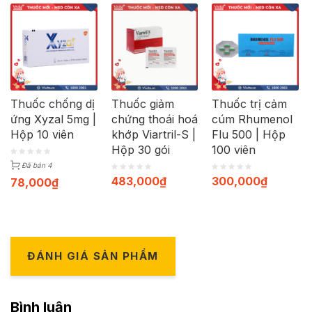
Thuốc chống dị
Thuốc giảm
Thuốc trị cảm
ứng Xyzal 5mg |
chứng thoái hoá
cúm Rhumenol
Hộp 10 viên
khớp Viartril-S |
Flu 500 | Hộp
Hộp 30 gói
100 viên
Đã bán 4
483,000
₫
300,000
₫
78,000
₫
ĐÁNH GIÁ SẢN PHẨM
Bình luận