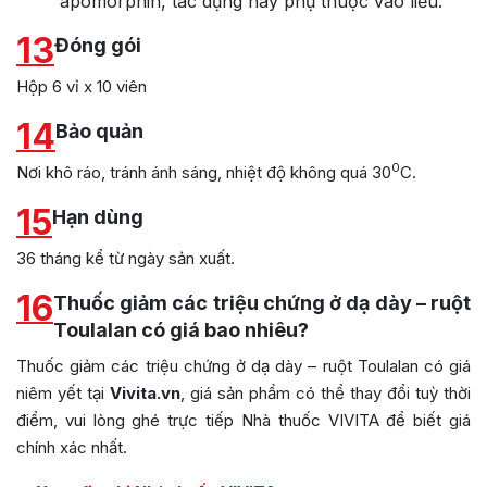
apomorphin, tác dụng này phụ thuộc vào liều.
13
Đóng gói
Hộp 6 vỉ x 10 viên
14
Bảo quản
0
Nơi khô ráo, tránh ánh sáng, nhiệt độ không quá 30
C.
15
Hạn dùng
36 tháng kể từ ngày sản xuất.
16
Thuốc giảm các triệu chứng ở dạ dày – ruột
Toulalan có giá bao nhiêu?
Thuốc giảm các triệu chứng ở dạ dày – ruột Toulalan có giá
niêm yết tại
Vivita.vn
, giá sản phẩm có thể thay đổi tuỳ thời
điểm, vui lòng ghé trực tiếp Nhà thuốc VIVITA để biết giá
chính xác nhất.