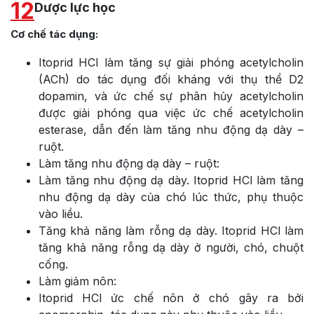
12
Dược lực học
Cơ chế tác dụng:
Itoprid HCl làm tăng sự giải phóng acetylcholin
(ACh) do tác dụng đối kháng với thụ thể D2
dopamin, và ức chế sự phân hủy acetylcholin
được giải phóng qua việc ức chế acetylcholin
esterase, dẫn đến làm tăng nhu động dạ dày –
ruột.
Làm tăng nhu động dạ dày – ruột:
Làm tăng nhu động dạ dày. Itoprid HCl làm tăng
nhu động dạ dày của chó lúc thức, phụ thuộc
vào liều.
Tăng khả năng làm rỗng dạ dày. Itoprid HCl làm
tăng khả năng rỗng dạ dày ở người, chó, chuột
cống.
Làm giảm nôn:
Itoprid HCl ức chế nôn ở chó gây ra bởi