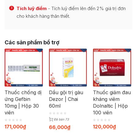
Tích luỹ điểm
- Tích luỹ điểm lên đến 2% giá trị đơn
3
cho khách hàng thân thiết.
Các sản phẩm bổ trợ
Thuốc chống dị
Dầu gội trị gàu
Thuốc giảm đau
ứng Gefbin
Dezor | Chai
kháng viêm
10mg | Hộp 30
60ml
Dolnaltic | Hộp
viên
100 viên
Đã bán 73
171,000
₫
120,000
₫
66,000
₫