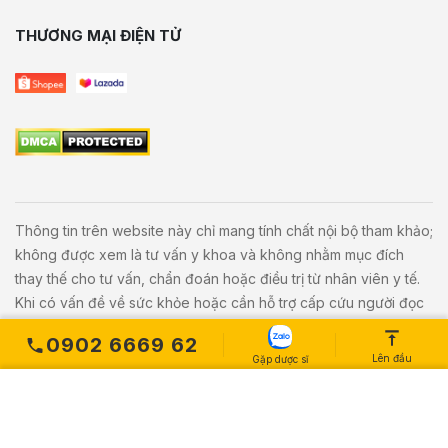
THƯƠNG MẠI ĐIỆN TỬ
Thông tin trên website này chỉ mang tính chất nội bộ tham khảo;
không được xem là tư vấn y khoa và không nhằm mục đích
thay thế cho tư vấn, chẩn đoán hoặc điều trị từ nhân viên y tế.
Khi có vấn đề về sức khỏe hoặc cần hỗ trợ cấp cứu người đọc
cần liên hệ bác sĩ và cơ sở y tế gần nhất.
0902 6669 62
Lên đầu
Gặp dược sĩ
Copyright © 2020
Vivita.vn
All Rights Reserved. Powered by
L
etweb
.
MUA NGAY
Số lượng