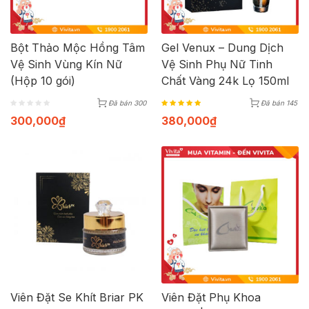
Bột Thảo Mộc Hồng Tâm
Gel Venux – Dung Dịch
Vệ Sinh Vùng Kín Nữ
Vệ Sinh Phụ Nữ Tinh
(Hộp 10 gói)
Chất Vàng 24k Lọ 150ml
Đã bán 300
Đã bán 145
300,000
₫
380,000
₫
Viên Đặt Se Khít Briar PK
Viên Đặt Phụ Khoa