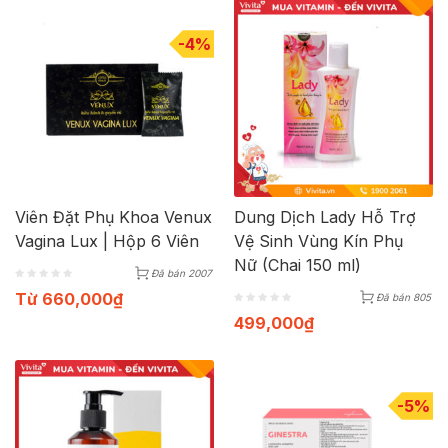
-4%
Viên Đặt Phụ Khoa Venux
Dung Dịch Lady Hỗ Trợ
Vagina Lux | Hộp 6 Viên
Vệ Sinh Vùng Kín Phụ
Nữ (Chai 150 ml)
Đã bán 2007
Từ
660,000
₫
Đã bán 805
499,000
₫
-5%