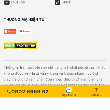
YouTube
Tiktok
THƯƠNG MẠI ĐIỆN TỬ
Thông tin trên website này chỉ mang tính chất nội bộ tham khảo;
không được xem là tư vấn y khoa và không nhằm mục đích
thay thế cho tư vấn, chẩn đoán hoặc điều trị từ nhân viên y tế.
Khi có vấn đề về sức khỏe hoặc cần hỗ trợ cấp cứu người đọc
0902 6669 62
cần liên hệ bác sĩ và cơ sở y tế gần nhất.
Lên đầu
Gặp dược sĩ
Copyright © 2020
Vivita.vn
All Rights Reserved. Powered by
L
etweb
.