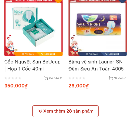
Cốc Nguyệt San BeUcup
Băng vệ sinh Laurier SN
| Hộp 1 Cốc 40ml
Đêm Siêu An Toàn 4005
Đã bán 11
Đã bán 8
350,000
₫
26,000
₫
Xem thêm
28
sản phẩm