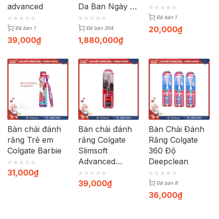
advanced
Da Ban Ngày |
Hộp 50ml
Đã bán 1
20,000
₫
Đã bán 1
Đã bán 304
39,000
₫
1,880,000
₫
Bàn chải đánh
Bàn chải đánh
Bàn Chải Đánh
răng Trẻ em
răng Colgate
Răng Colgate
Colgate Barbie
Slimsoft
360 Độ
Advanced
Deepclean
Volcanic
31,000
₫
39,000
₫
Đã bán 8
36,000
₫