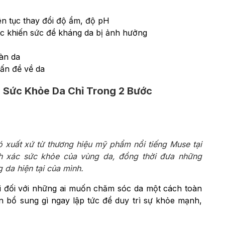
iên tục thay đổi độ ẩm, độ pH
ớc khiến sức đề kháng da bị ảnh hưởng
làn da
ấn đề về da
 Sức Khỏe Da Chỉ Trong 2 Bước
 xuất xứ từ thương hiệu mỹ phẩm nổi tiếng Muse tại
h xác sức khỏe của vùng da, đồng thời đưa những
 da hiện tại của mình.
i đối với những ai muốn chăm sóc da một cách toàn
ần bổ sung gì ngay lập tức để duy trì sự khỏe mạnh,