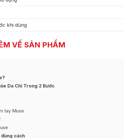
ớc khi dùng
ÊM VỀ SẢN PHẨM
e?
ỏe Da Chỉ Trong 2 Bước
ầm tay Muse
?
Muse
 đúng cách