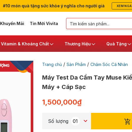
#10 món quà tặng sức khỏe ý nghĩa cho người già
XEM NGA
 Khuyến Mãi
Tin Mới Vivita
Vitamin & Khoáng Chất
Thương Hiệu
Quà Tặng
/
/
Trang chủ
Sản Phẩm
Chăm Sóc Cá Nhân
Máy Test Da Cầm Tay Muse Kiể
Máy + Cáp Sạc
1,500,000
₫
Số lượng