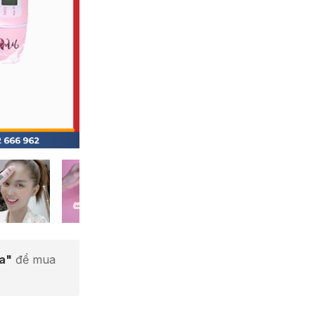
ta"
để mua