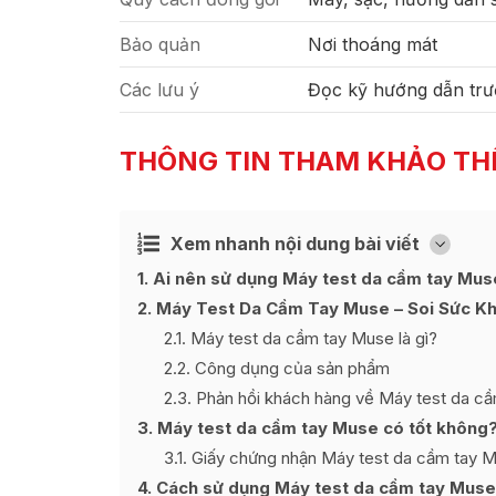
Bảo quản
Nơi thoáng mát
Các lưu ý
Đọc kỹ hướng dẫn trư
THÔNG TIN THAM KHẢO TH
Xem nhanh nội dung bài viết
Ẩn
[
]
1
Ai nên sử dụng Máy test da cầm tay Mus
2
Máy Test Da Cầm Tay Muse – Soi Sức Kh
2.1
Máy test da cầm tay Muse là gì?
2.2
Công dụng của sản phẩm
2.3
Phản hồi khách hàng về Máy test da c
3
Máy test da cầm tay Muse có tốt không
3.1
Giấy chứng nhận Máy test da cầm tay 
4
Cách sử dụng Máy test da cầm tay Muse