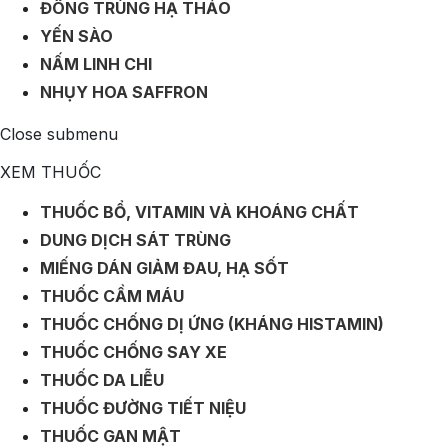
ĐÔNG TRÙNG HẠ THẢO
YẾN SÀO
NẤM LINH CHI
NHỤY HOA SAFFRON
Close submenu
XEM THUỐC
THUỐC BỔ, VITAMIN VÀ KHOÁNG CHẤT
DUNG DỊCH SÁT TRÙNG
MIẾNG DÁN GIẢM ĐAU, HẠ SỐT
THUỐC CẦM MÁU
THUỐC CHỐNG DỊ ỨNG (KHÁNG HISTAMIN)
THUỐC CHỐNG SAY XE
THUỐC DA LIỄU
THUỐC ĐƯỜNG TIẾT NIỆU
THUỐC GAN MẬT