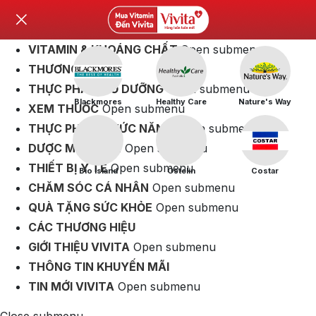
VITAMIN & KHOÁNG CHẤT
Open submenu
THƯƠNG HIỆU
THỰC PHẨM BỔ DƯỠNG
Open submenu
Blackmores
Healthy Care
Nature's Way
XEM THUỐC
Open submenu
THỰC PHẨM CHỨC NĂNG
Open submenu
DƯỢC MỸ PHẨM
Open submenu
THIẾT BỊ Y TẾ
Open submenu
Bio Island
Ostelin
Costar
CHĂM SÓC CÁ NHÂN
Open submenu
QUÀ TẶNG SỨC KHỎE
Open submenu
CÁC THƯƠNG HIỆU
GIỚI THIỆU VIVITA
Open submenu
THÔNG TIN KHUYẾN MÃI
TIN MỚI VIVITA
Open submenu