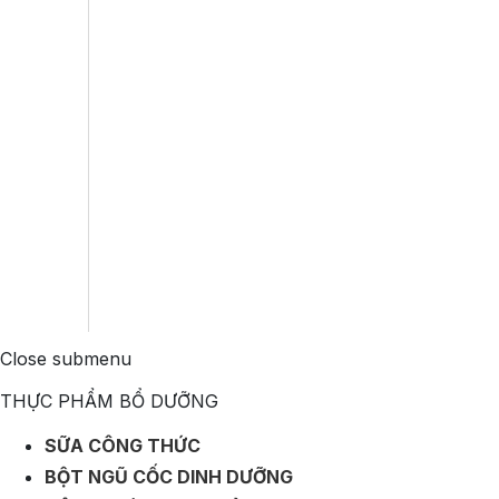
Close submenu
THỰC PHẨM BỔ DƯỠNG
SỮA CÔNG THỨC
BỘT NGŨ CỐC DINH DƯỠNG