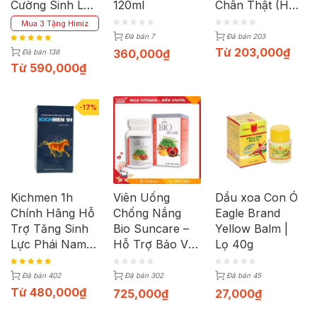
Cường Sinh Lý
120ml
Chân Thật (Hộp
Nam (Hộp 30
12 Cái)
Mua 3 Tặng Himiz
Viên)
Đã bán 7
Đã bán 203
Từ
203,000
₫
360,000
₫
Đã bán 138
Từ
590,000
₫
-17%
Kichmen 1h
Viên Uống
Dầu xoa Con Ó
Chính Hãng Hỗ
Chống Nắng
Eagle Brand
Trợ Tăng Sinh
Bio Suncare –
Yellow Balm |
Lực Phái Nam
Hỗ Trợ Bảo Vệ
Lọ 40g
(Hộp 30 Viên)
Da Toàn Diện |
Hộp 60 Viên
Đã bán 402
Đã bán 302
Đã bán 45
Từ
480,000
₫
725,000
₫
27,000
₫