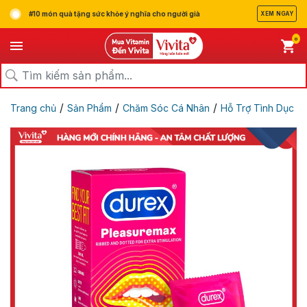
#10 món quà tặng sức khỏe ý nghĩa cho người già
XEM NGAY
0
/
/
/
Trang chủ
Sản Phẩm
Chăm Sóc Cá Nhân
Hỗ Trợ Tình Dục