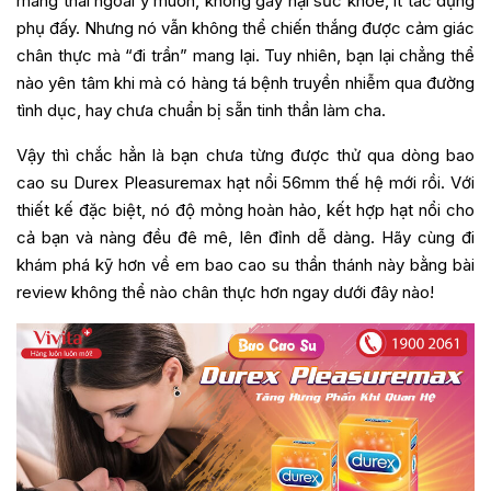
mang thai ngoài ý muốn, không gây hại sức khỏe, ít tác dụng
phụ đấy. Nhưng nó vẫn không thể chiến thắng được cảm giác
chân thực mà “đi trần” mang lại. Tuy nhiên, bạn lại chẳng thể
nào yên tâm khi mà có hàng tá bệnh truyền nhiễm qua đường
tình dục, hay chưa chuẩn bị sẵn tinh thần làm cha.
Vậy thì chắc hẳn là bạn chưa từng được thử qua dòng bao
cao su Durex Pleasuremax hạt nổi 56mm thế hệ mới rồi. Với
thiết kế đặc biệt, nó độ mỏng hoàn hảo, kết hợp hạt nổi cho
cả bạn và nàng đều đê mê, lên đỉnh dễ dàng. Hãy cùng đi
khám phá kỹ hơn về em bao cao su thần thánh này bằng bài
review không thể nào chân thực hơn ngay dưới đây nào!