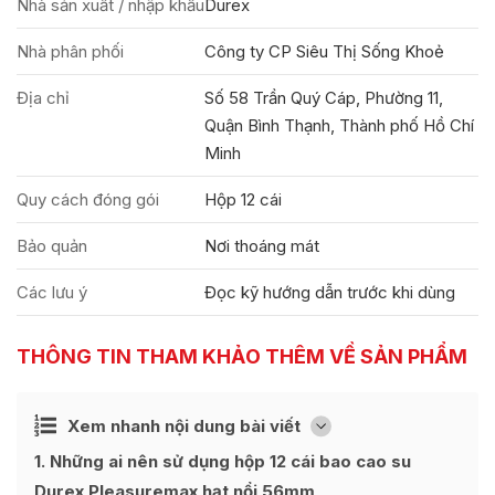
Nhà sản xuất / nhập khẩu
Durex
Nhà phân phối
Công ty CP Siêu Thị Sống Khoẻ
Địa chỉ
Số 58 Trần Quý Cáp, Phường 11,
Quận Bình Thạnh, Thành phố Hồ Chí
Minh
Quy cách đóng gói
Hộp 12 cái
Bảo quản
Nơi thoáng mát
Các lưu ý
Đọc kỹ hướng dẫn trước khi dùng
THÔNG TIN THAM KHẢO THÊM VỀ SẢN PHẨM
Ẩn
Xem nhanh nội dung bài viết
[
]
1
Những ai nên sử dụng hộp 12 cái bao cao su
Durex Pleasuremax hạt nổi 56mm