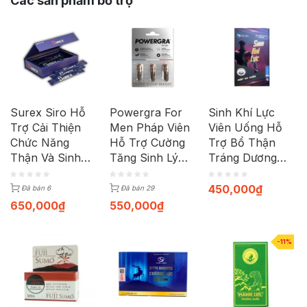
Các sản phẩm bổ trợ
Surex Siro Hỗ
Powergra For
Sinh Khí Lực
Trợ Cải Thiện
Men Pháp Viên
Viên Uống Hỗ
Chức Năng
Hỗ Trợ Cường
Trợ Bổ Thận
Thận Và Sinh
Tăng Sinh Lý
Tráng Dương
Lý Nam (Hộp 10
(Vỉ 3 Viên)
(Hộp 60 viên)
gói x 10ml)
450,000
₫
Đã bán 6
Đã bán 29
650,000
₫
550,000
₫
-11%