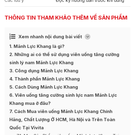
Các lưu ý
Đọc kỹ hướng dẫn trước khi dùng
THÔNG TIN THAM KHẢO THÊM VỀ SẢN PHẨM
Ẩn
Xem nhanh nội dung bài viết
[
]
1
Mãnh Lực Khang là gì?
2
Những ai có thể sử dụng viên uống tăng cường
sinh lý nam Mãnh Lực Khang
3
Công dụng Mãnh Lực Khang
4
Thành phần Mãnh Lực Khang
5
Cách Dùng Mãnh Lực Khang
6
Viên uống tăng cường sinh lực nam Mãnh Lực
Khang mua ở đâu?
7
Cách Mua viên uống Mãnh Lực Khang Chính
Hãng, Chất Lượng Ở HCM, Hà Nội và Trên Toàn
Quốc Tại Vivita