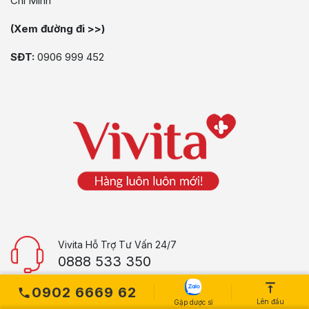
Chí Minh
(Xem đường đi >>)
SĐT:
0906 999 452
Vivita Hỗ Trợ Tư Vấn 24/7
0888 533 350
Email:
Hotro@sieuthisongkhoe.com
0902 6669 62
Lên đầu
Gặp dược sĩ