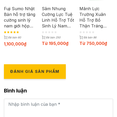
Fuji Sumo Nhật
Sâm Nhung
Mãnh Lực
Bản hỗ trợ tăng
Cường Lực Tuệ
Trường Xuân
cường sinh lý
Linh Hỗ Trợ Tốt
Hỗ Trợ Bổ
nam giới hộp
Sinh Lý Nam
Thận Tráng
100 viên
Giới (30 Viên)
Dương (Lọ 50g)
Đã bán 60
Đã bán 250
Đã bán 86
Từ
195,000
₫
Từ
750,000
₫
1,100,000
₫
ĐÁNH GIÁ SẢN PHẨM
Bình luận