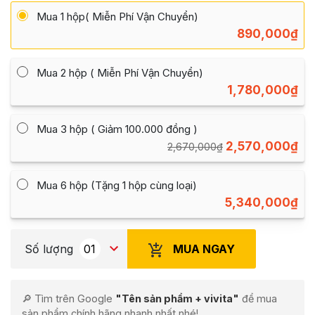
Mua 1 hộp( Miễn Phí Vận Chuyển)
890,000
₫
Mua 2 hộp ( Miễn Phí Vận Chuyển)
1,780,000
₫
Mua 3 hộp ( Giảm 100.000 đồng )
2,570,000
₫
2,670,000
₫
Mua 6 hộp (Tặng 1 hộp cùng loại)
5,340,000
₫
MUA NGAY
Số lượng
🔎 Tìm trên Google
"Tên sản phẩm + vivita"
để mua
sản phẩm chính hãng nhanh nhất nhé!