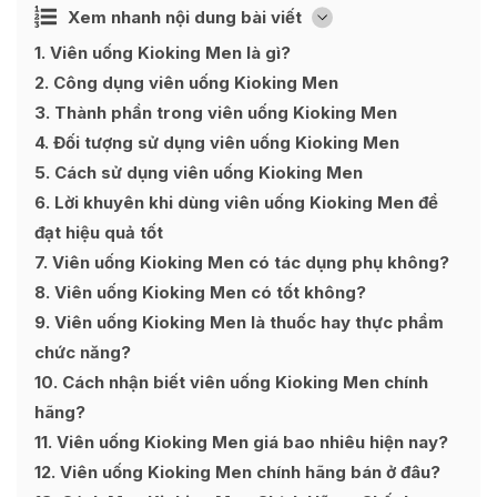
Ẩn
Xem nhanh nội dung bài viết
[
]
1
Viên uống Kioking Men là gì?
2
Công dụng viên uống Kioking Men
3
Thành phần trong viên uống Kioking Men
4
Đối tượng sử dụng viên uống Kioking Men
5
Cách sử dụng viên uống Kioking Men
6
Lời khuyên khi dùng viên uống Kioking Men để
đạt hiệu quả tốt
7
Viên uống Kioking Men có tác dụng phụ không?
8
Viên uống Kioking Men có tốt không?
9
Viên uống Kioking Men là thuốc hay thực phẩm
chức năng?
10
Cách nhận biết viên uống Kioking Men chính
hãng?
11
Viên uống Kioking Men giá bao nhiêu hiện nay?
12
Viên uống Kioking Men chính hãng bán ở đâu?