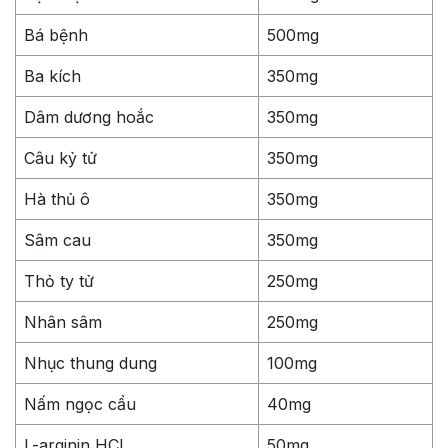
Bá bệnh
500mg
Ba kích
350mg
Dâm dương hoắc
350mg
Câu kỷ tử
350mg
Hà thủ ô
350mg
Sâm cau
350mg
Thỏ ty tử
250mg
Nhân sâm
250mg
Nhục thung dung
100mg
Nấm ngọc cẩu
40mg
L-arginin HCL
50mg