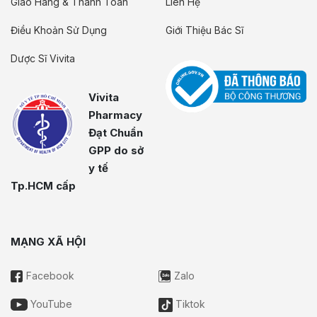
Giao Hàng & Thanh Toán
Liên Hệ
Điều Khoản Sử Dụng
Giới Thiệu Bác Sĩ
Dược Sĩ Vivita
Vivita
Pharmacy
Đạt Chuẩn
GPP do sở
y tế
Tp.HCM cấp
MẠNG XÃ HỘI
Facebook
Zalo
YouTube
Tiktok