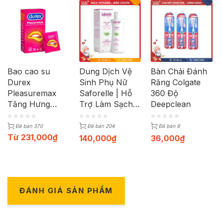
Bao cao su
Dung Dịch Vệ
Bàn Chải Đánh
Durex
Sinh Phụ Nữ
Răng Colgate
Pleasuremax
Saforelle | Hỗ
360 Độ
Tăng Hưng
Trợ Làm Sạch
Deepclean
Phấn | Hộp 12c
Và Kháng
Khuẩn | Chai
Đã bán 370
Đã bán 204
Đã bán 8
100ml
Từ
231,000
₫
140,000
₫
36,000
₫
ĐÁNH GIÁ SẢN PHẨM