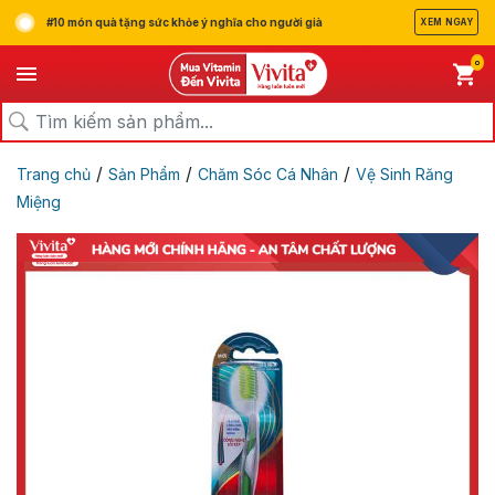
#10 món quà tặng sức khỏe ý nghĩa cho người già
XEM NGAY
0
/
/
/
Trang chủ
Sản Phẩm
Chăm Sóc Cá Nhân
Vệ Sinh Răng
Miệng