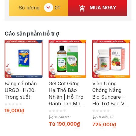
MUA NGAY
Số lượng
Các sản phẩm bổ trợ
Băng cá nhân
Gel Cốt Gừng
Viên Uống
URGO- H/20-
Hạ Thổ Bảo
Chống Nắng
Trong suốt
Nhiên | Hỗ Trợ
Bio Suncare –
Đánh Tan Mỡ
Hỗ Trợ Bảo Vệ
Bụng Cho Mẹ
Da Toàn Diện |
19,000
₫
Sau Sinh | Lọ
Hộp 60 Viên
Đã bán 600
Đã bán 302
330ml
Từ
190,000
₫
725,000
₫