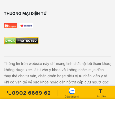
THƯƠNG MẠI ĐIỆN TỬ
Thông tin trên website này chỉ mang tính chất nội bộ tham khảo;
không được xem là tư vấn y khoa và không nhằm mục đích
thay thế cho tư vấn, chẩn đoán hoặc điều trị từ nhân viên y tế.
Khi có vấn đề về sức khỏe hoặc cần hỗ trợ cấp cứu người đọc
cần liên hệ bác sĩ và cơ sở y tế gần nhất.
0902 6669 62
Lên đầu
Gặp dược sĩ
Copyright © 2020
Vivita.vn
All Rights Reserved. Powered by
L
etweb
.
MUA NGAY
Số lượng