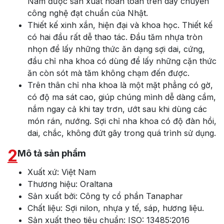
Nam được sản xuất hoàn toàn trên dây chuyền
công nghệ đạt chuẩn của Nhật.
Thiết kế xinh xắn, hiện đại và khoa học. Thiết kế
có hai đầu rất dễ thao tác. Đầu tăm nhựa tròn
nhọn để lấy những thức ăn dạng sợi dai, cứng,
đầu chỉ nha khoa có dùng để lấy những cặn thức
ăn còn sót mà tăm không chạm đến được.
Trên thân chỉ nha khoa là một mặt phẳng có gờ,
có độ ma sát cao, giúp chúng mình dễ dàng cầm,
nắm ngay cả khi tay trơn, ướt sau khi dùng các
món rán, nướng. Sợi chỉ nha khoa có độ đàn hồi,
dai, chắc, không đứt gãy trong quá trình sử dụng.
2
Mô tả sản phẩm
Xuất xứ: Việt Nam
Thương hiệu: Oraltana
Sản xuất bởi: Công ty cổ phần Tanaphar
Chất liệu: Sợi nilon, nhựa y tế, sáp, hương liệu.
Sản xuất theo tiêu chuẩn: ISO: 13485:2016