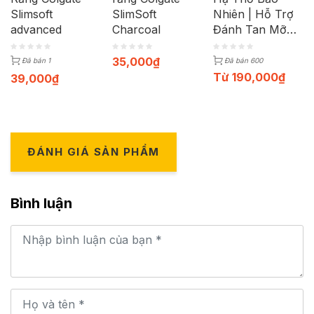
Slimsoft
SlimSoft
Nhiên | Hỗ Trợ
advanced
Charcoal
Đánh Tan Mỡ
Bụng Cho Mẹ
Sau Sinh | Lọ
35,000
₫
Đã bán 1
Đã bán 600
330ml
Từ
190,000
₫
39,000
₫
ĐÁNH GIÁ SẢN PHẨM
Bình luận