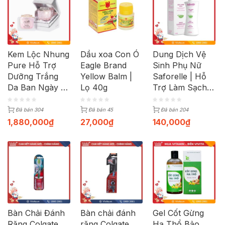
Kem Lộc Nhung
Dầu xoa Con Ó
Dung Dịch Vệ
Pure Hỗ Trợ
Eagle Brand
Sinh Phụ Nữ
Dưỡng Trắng
Yellow Balm |
Saforelle | Hỗ
Da Ban Ngày |
Lọ 40g
Trợ Làm Sạch
Hộp 50ml
Và Kháng
Khuẩn | Chai
Đã bán 304
Đã bán 45
Đã bán 204
100ml
1,880,000
₫
27,000
₫
140,000
₫
Bàn Chải Đánh
Bàn chải đánh
Gel Cốt Gừng
Răng Colgate
răng Colgate
Hạ Thổ Bảo