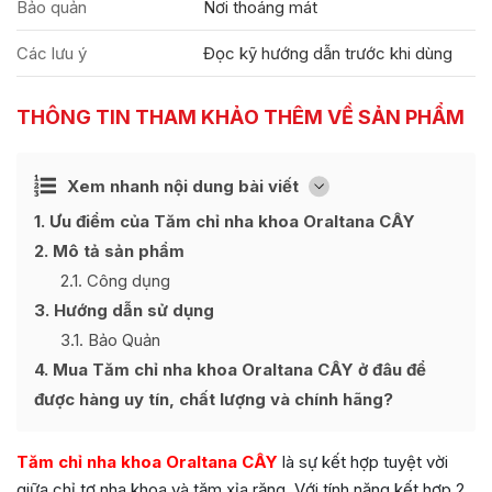
Bảo quản
Nơi thoáng mát
Các lưu ý
Đọc kỹ hướng dẫn trước khi dùng
THÔNG TIN THAM KHẢO THÊM VỀ SẢN PHẨM
Ẩn
Xem nhanh nội dung bài viết
[
]
1
Ưu điểm của Tăm chỉ nha khoa Oraltana CÂY
2
Mô tả sản phẩm
2.1
Công dụng
3
Hướng dẫn sử dụng
3.1
Bảo Quản
4
Mua Tăm chỉ nha khoa Oraltana CÂY ở đâu để
được hàng uy tín, chất lượng và chính hãng?
Tăm chỉ nha khoa Oraltana CÂY
là sự kết hợp tuyệt vời
giữa chỉ tơ nha khoa và tăm xỉa răng. Với tính năng kết hợp 2