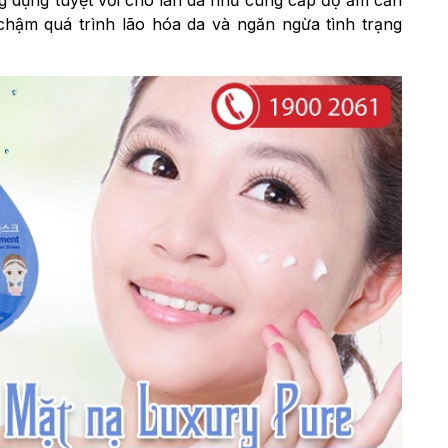
ng dụng tuyệt vời cho làn da như cung cấp độ ẩm cần
m chậm quá trình lão hóa da và ngăn ngừa tình trạng