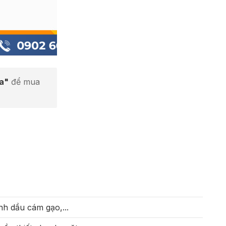
ta"
để mua
nh dầu cám gạo,...