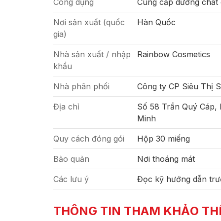
Công dụng
Cung cấp dưỡng chất 
Nơi sản xuất (quốc
Hàn Quốc
gia)
Nhà sản xuất / nhập
Rainbow Cosmetics
khẩu
Nhà phân phối
Công ty CP Siêu Thị 
Địa chỉ
Số 58 Trần Quý Cáp,
Minh
Quy cách đóng gói
Hộp 30 miếng
Bảo quản
Nơi thoáng mát
Các lưu ý
Đọc kỹ hướng dẫn trư
THÔNG TIN THAM KHẢO TH