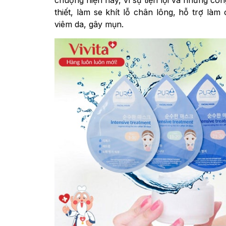
chuộng hiện nay, vì sự tiện lợi và những cô
thiết, làm se khít lỗ chân lông, hỗ trợ là
viêm da, gây mụn.