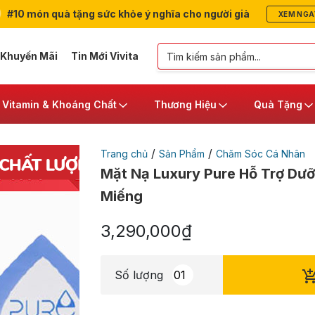
#10 món quà tặng sức khỏe ý nghĩa cho người già
XEM NGA
 Khuyến Mãi
Tin Mới Vivita
Vitamin & Khoáng Chất
Thương Hiệu
Quà Tặng
/
/
Trang chủ
Sản Phẩm
Chăm Sóc Cá Nhân
Mặt Nạ Luxury Pure Hỗ Trợ Dưỡ
Miếng
3,290,000
₫
Số lượng