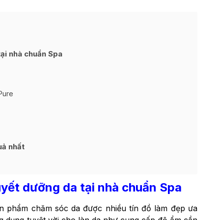
tại nhà chuẩn Spa
Pure
uả nhất
uyết dưỡng da tại nhà chuẩn Spa
ản phẩm chăm sóc da được nhiều tín đồ làm đẹp ưa