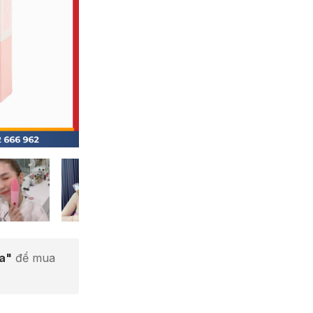
ta"
để mua