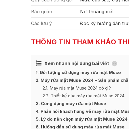
Bảo quản
Nơi thoáng mát
Các lưu ý
Đọc kỹ hướng dẫn trư
THÔNG TIN THAM KHẢO TH
Xem nhanh nội dung bài viết
Ẩn
[
]
1
Đối tượng sử dụng máy rửa mặt Muse
2
Máy rửa mặt Muse 2024 – Sản phẩm chă
2.1
Máy rửa mặt Muse 2024 có gì?
2.2
Thiết kế của máy rửa mặt Muse 2024
3
Công dụng máy rửa mặt Muse
4
Phản hồi khách hàng về máy rửa mặt Mu
5
Lý do nên chọn máy rửa mặt Muse 2024 
6
Hướng dẫn sử dụng máy rửa mặt Muse