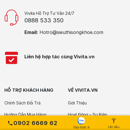
Vivita Hỗ Trợ Tư Vấn 24/7
0888 533 350
Email:
Hotro@sieuthisongkhoe.com
Liên hệ hợp tác cùng Vivita.vn
HỖ TRỢ KHÁCH HÀNG
VỀ VIVITA.VN
Chính Sách Đổi Trả
Giới Thiệu
Hướng Dẫn Mua Hàng
Hoạt Động – Sự Kiện
0902 6669 62
Bảo Mật Thông Tin
Tuyển Dụng
Lên đầu
Gặp dược sĩ