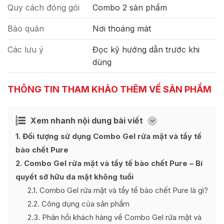
Quy cách đóng gói
Combo 2 sản phẩm
Bảo quản
Nơi thoáng mát
Các lưu ý
Đọc kỹ hướng dẫn trước khi
dùng
THÔNG TIN THAM KHẢO THÊM VỀ SẢN PHẨM
Xem nhanh nội dung bài viết
Ẩn
[
]
1
Đối tượng sử dụng Combo Gel rửa mặt và tẩy tế
bào chết Pure
2
Combo Gel rửa mặt và tẩy tế bào chết Pure – Bí
quyết sở hữu da mặt không tuổi
2.1
Combo Gel rửa mặt và tẩy tế bào chết Pure là gì?
2.2
Công dụng của sản phẩm
2.3
Phản hồi khách hàng về Combo Gel rửa mặt và