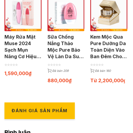
Máy Rửa Mặt
Sữa Chống
Kem Mộc Qua
Muse 2024
Nắng Thảo
Pure Dưỡng Da
Sạch Mụn
Mộc Pure Bảo
Toàn Diện Vào
Nâng Cơ Hiệu
Vệ Làn Da Suốt
Ban Đêm Cho
Quả
Cả Ngày | Tuýp
Phái Đẹp | Hũ
50g
50ml
Đã bán 209
Đã bán 160
1,590,000
₫
880,000
₫
Từ
2,200,000
₫
ĐÁNH GIÁ SẢN PHẨM
Bình luận