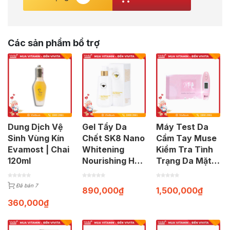
Các sản phẩm bổ trợ
Dung Dịch Vệ
Gel Tẩy Da
Máy Test Da
Sinh Vùng Kín
Chết SK8 Nano
Cầm Tay Muse
Evamost | Chai
Whitening
Kiểm Tra Tình
120ml
Nourishing Hỗ
Trạng Da Mặt |
Trợ Làm Sáng
Bộ Gồm Máy +
Mịn Da Cơ Thể
Cáp Sạc
Đã bán 7
890,000
₫
1,500,000
₫
| Chai 250ml
360,000
₫