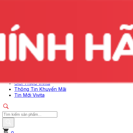
#10 món quà tặng sức khỏe ý nghĩa cho người già
Xem ngay
Giới Thiệu Vivita
Thông Tin Khuyến Mãi
Tin Mới Vivita