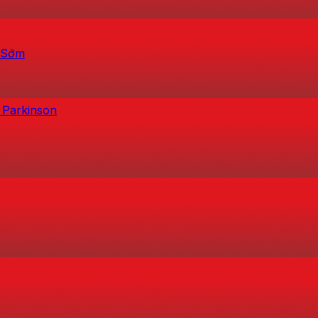
h Sớm
 Parkinson