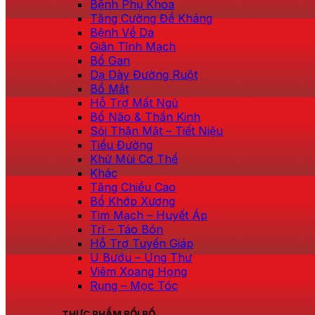
Bệnh Phụ Khoa
Tăng Cường Đề Kháng
Bệnh Về Da
Giãn Tĩnh Mạch
Bổ Gan
Dạ Dày Đường Ruột
Bổ Mắt
Hỗ Trợ Mất Ngủ
Bổ Não & Thần Kinh
Sỏi Thận Mật – Tiết Niệu
Tiểu Đường
Khử Mùi Cơ Thể
Khác
Tăng Chiều Cao
Bổ Khớp Xương
Tim Mạch – Huyết Áp
Trĩ – Táo Bón
Hỗ Trợ Tuyến Giáp
U Bướu – Ung Thư
Viêm Xoang Họng
Rụng – Mọc Tóc
THỰC PHẨM BỒI BỔ