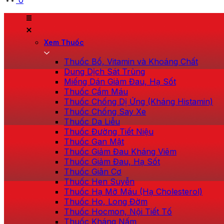
0
Xem Thuốc
Thuốc Bổ, Vitamin và Khoáng Chất
Dung Dịch Sát Trùng
Miếng Dán Giảm Đau, Hạ Sốt
Thuốc Cầm Máu
Thuốc Chống Dị Ứng (Kháng Histamin)
Thuốc Chống Say Xe
Thuốc Da Liễu
Thuốc Đường Tiết Niệu
Thuốc Gan Mật
Thuốc Giảm Đau Kháng Viêm
Thuốc Giảm Đau, Hạ Sốt
Thuốc Giãn Cơ
Thuốc Hen Suyễn
Thuốc Hạ Mỡ Máu (Hạ Cholesterol)
Thuốc Ho, Long Đờm
Thuốc Hocmon, Nội Tiết Tố
Thuốc Kháng Nấm