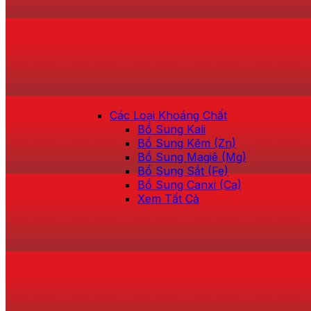
Các Loại Khoáng Chất
Bổ Sung Kali
Bổ Sung Kẽm (Zn)
Bổ Sung Magiê (Mg)
Bổ Sung Sắt (Fe)
Bổ Sung Canxi (Ca)
Xem Tất Cả