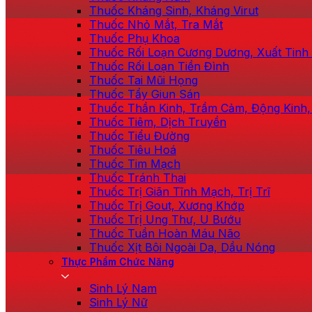
Thuốc Kháng Sinh, Kháng Virut
Thuốc Nhỏ Mắt, Tra Mắt
Thuốc Phụ Khoa
Thuốc Rối Loạn Cương Dương, Xuất Tin
Thuốc Rối Loạn Tiền Đình
Thuốc Tai Mũi Họng
Thuốc Tẩy Giun Sán
Thuốc Thần Kinh, Trầm Cảm, Động Kinh,
Thuốc Tiêm, Dịch Truyền
Thuốc Tiểu Đường
Thuốc Tiêu Hoá
Thuốc Tim Mạch
Thuốc Tránh Thai
Thuốc Trị Giãn Tĩnh Mạch, Trị Trĩ
Thuốc Trị Gout, Xương Khớp
Thuốc Trị Ung Thư, U Bướu
Thuốc Tuần Hoàn Máu Não
Thuốc Xịt Bôi Ngoài Da, Dầu Nóng
Thực Phẩm Chức Năng
Sinh Lý Nam
Sinh Lý Nữ