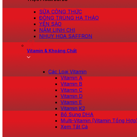
SỮA CÔNG THỨC
ĐÔNG TRÙNG HẠ THẢO
YẾN SÀO
NẤM LINH CHI
NHỤY HOA SAFFRON
Vitamin & Khoáng Chất
Các Loại Vitamin
Vitamin A
Vitamin B
Vitamin C
Vitamin D
Vitamin E
Vitamin K2
Bổ Sung DHA
Multi-Vitamin (Vitamin Tổng Hợp
Xem Tất Cả