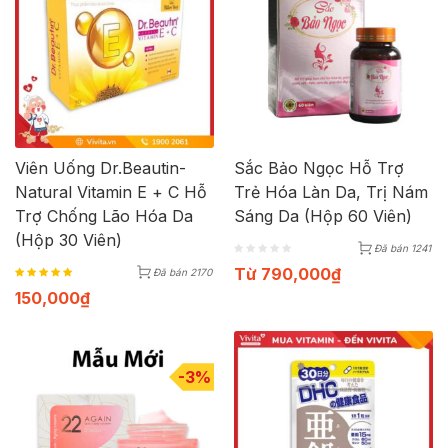
Viên Uống Dr.Beautin-
Sắc Bảo Ngọc Hỗ Trợ
Natural Vitamin E + C Hỗ
Trẻ Hóa Làn Da, Trị Nám
Trợ Chống Lão Hóa Da
Sáng Da (Hộp 60 Viên)
(Hộp 30 Viên)
Đã bán 1241
Từ
790,000
₫
Đã bán 2170
150,000
₫
-3%