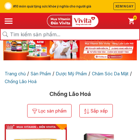
#10 món quà tặng sức khỏe ý nghĩa cho người già
XEM NGAY
0
/
/
/
/
Trang chủ
Sản Phẩm
Dược Mỹ Phẩm
Chăm Sóc Da Mặt
Chống Lão Hoá
Chống Lão Hoá
Lọc sản phẩm
Sắp xếp