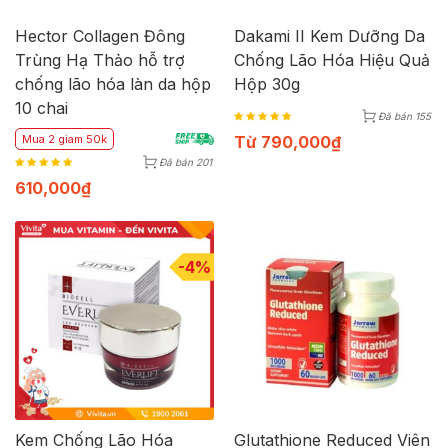
Hector Collagen Đông
Dakami II Kem Dưỡng Da
Trùng Hạ Thảo hỗ trợ
Chống Lão Hóa Hiệu Quả
chống lão hóa làn da hộp
Hộp 30g
10 chai
Đã bán 155
Từ
790,000
₫
Mua 2 giam 50k
Đã bán 201
610,000
₫
-4%
Kem Chống Lão Hóa
Glutathione Reduced Viên