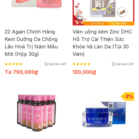
22 Again Chính Hãng
Viên uống kẽm Zinc DHC
Kem Dưỡng Da Chống
Hỗ Trợ Cải Thiện Sức
Lão Hoá Trị Nám Mẫu
Khỏe Và Làn Da (Túi 30
Mới (Hộp 30g)
Viên)
Đã bán 401
Đã bán 267
Từ
790,000
₫
130,000
₫
-3%