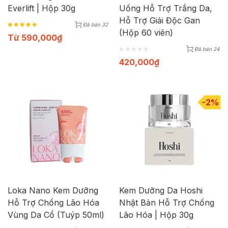
Everlift | Hộp 30g
Uống Hỗ Trợ Trắng Da,
Hỗ Trợ Giải Độc Gan
Đã bán 32
(Hộp 60 viên)
Từ
590,000
₫
Đã bán 24
420,000
₫
-2%
Loka Nano Kem Dưỡng
Kem Dưỡng Da Hoshi
Hỗ Trợ Chống Lão Hóa
Nhật Bản Hỗ Trợ Chống
Vùng Da Cổ (Tuýp 50ml)
Lão Hóa | Hộp 30g