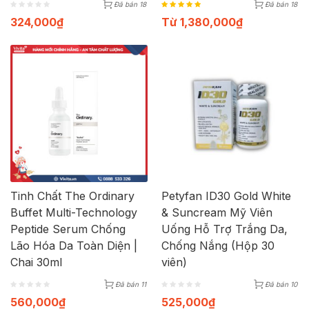
Đã bán 18
Đã bán 18
324,000
₫
Từ
1,380,000
₫
Tinh Chất The Ordinary
Petyfan ID30 Gold White
Buffet Multi-Technology
& Suncream Mỹ Viên
Peptide Serum Chống
Uống Hỗ Trợ Trắng Da,
Lão Hóa Da Toàn Diện |
Chống Nắng (Hộp 30
Chai 30ml
viên)
Đã bán 11
Đã bán 10
560,000
₫
525,000
₫