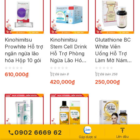
Kinohimitsu
Kinohimitsu
Glutathione BC
Prowhite Hỗ trợ
Stem Cell Drink
White Viên
ngăn ngừa lão
Hỗ Trợ Phòng
Uống Hỗ Trợ
hóa Hộp 10 gói
Ngừa Lão Hóa
Làm Mờ Nám
Da (Kit 2 chai)
Sạm (Hộp 30
viên)
610,000
₫
Đã bán 8
Đã bán 256
420,000
₫
250,000
₫
0902 6669 62
Lên đầu
Gặp dược sĩ
Kem Spirularin
Cốt Nghệ Hạ
Viên Uống Sáng