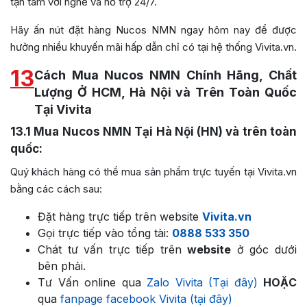
tận tâm với nghề và hỗ trợ 24/7.
Hãy ấn nút đặt hàng Nucos NMN
ngay hôm nay để được
hưởng nhiều khuyến mãi hấp dẫn chỉ có tại hệ thống Vivita.vn.
13
Cách Mua Nucos NMN Chính Hãng, Chất
Lượng Ở HCM, Hà Nội và Trên Toàn Quốc
Tại Vivita
13.1
Mua Nucos NMN Tại Hà Nội (HN) và trên toàn
quốc:
Quý khách hàng có thể mua sản phẩm trực tuyến tại Vivita.vn
bằng các cách sau:
Đặt hàng trực tiếp trên website
Vivita.vn
Gọi trực tiếp vào tổng tài:
0888 533 350
Chát tư vấn trực tiếp trên
website
ở góc dưới
bên phải.
Tư Vấn online qua
Zalo Vivita (Tại đây)
HOẶC
qua
fanpage facebook Vivita (tại đây)