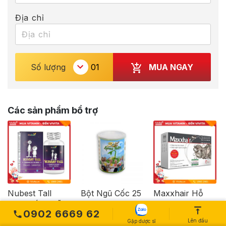
Địa chỉ
MUA NGAY
Số lượng
Các sản phẩm bổ trợ
Nubest Tall
Bột Ngũ Cốc 25
Maxxhair Hỗ
Viên Uống Hỗ
Green Nutri
Trợ Mọc Tóc
0902 6669 62
Trợ Tăng Chiều
Bảo Vệ Sức
Nhanh, Chắc
Lên đầu
Gặp dược sĩ