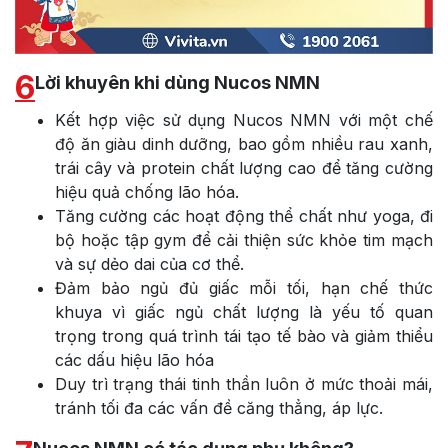
6
Lời khuyên khi dùng Nucos NMN
Kết hợp việc sử dụng Nucos NMN với một chế
độ ăn giàu dinh dưỡng, bao gồm nhiều rau xanh,
trái cây và protein chất lượng cao để tăng cường
hiệu quả chống lão hóa.
Tăng cường các hoạt động thể chất như yoga, đi
bộ hoặc tập gym để cải thiện sức khỏe tim mạch
và sự dẻo dai của cơ thể.
Đảm bảo ngủ đủ giấc mỗi tối, hạn chế thức
khuya vì giấc ngủ chất lượng là yếu tố quan
trọng trong quá trình tái tạo tế bào và giảm thiểu
các dấu hiệu lão hóa
Duy trì trạng thái tinh thần luôn ở mức thoải mái,
tránh tối đa các vấn đề căng thẳng, áp lực.