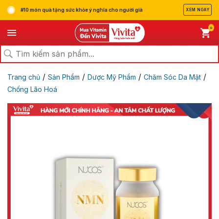
#10 món quà tặng sức khỏe ý nghĩa cho người già
XEM NGAY
0
/
/
/
/
Trang chủ
Sản Phẩm
Dược Mỹ Phẩm
Chăm Sóc Da Mặt
Chống Lão Hoá