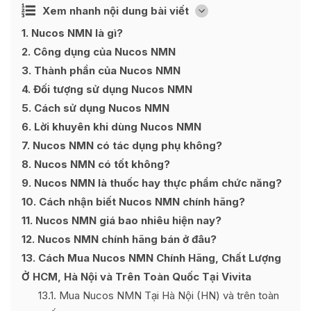
Ẩn
Xem nhanh nội dung bài viết
[
]
1
Nucos NMN là gì?
2
Công dụng của Nucos NMN
3
Thành phần của Nucos NMN
4
Đối tượng sử dụng Nucos NMN
5
Cách sử dụng Nucos NMN
6
Lời khuyên khi dùng Nucos NMN
7
Nucos NMN có tác dụng phụ không?
8
Nucos NMN có tốt không?
9
Nucos NMN là thuốc hay thực phẩm chức năng?
10
Cách nhận biết Nucos NMN chính hãng?
11
Nucos NMN giá bao nhiêu hiện nay?
12
Nucos NMN chính hãng bán ở đâu?
13
Cách Mua Nucos NMN Chính Hãng, Chất Lượng
Ở HCM, Hà Nội và Trên Toàn Quốc Tại Vivita
13.1
Mua Nucos NMN Tại Hà Nội (HN) và trên toàn