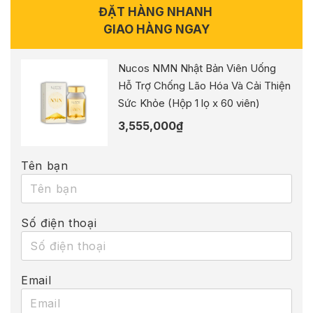
ĐẶT HÀNG NHANH
GIAO HÀNG NGAY
Nucos NMN Nhật Bản Viên Uống
Hỗ Trợ Chống Lão Hóa Và Cải Thiện
Sức Khỏe (Hộp 1 lọ x 60 viên)
3,555,000
₫
Tên bạn
Số điện thoại
Email