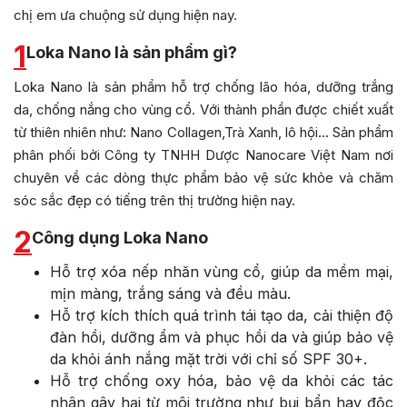
chị em ưa chuộng sử dụng hiện nay.
1
Loka Nano là sản phẩm gì?
Loka Nano là sản phẩm hỗ trợ chống lão hóa, dưỡng trắng
da, chống nắng cho vùng cổ. Với thành phần được chiết xuất
từ thiên nhiên như: Nano Collagen,Trà Xanh, lô hội… Sản phẩm
phân phối bởi Công ty TNHH Dược Nanocare Việt Nam nơi
chuyên về các dòng thực phẩm bảo vệ sức khỏe và chăm
sóc sắc đẹp có tiếng trên thị trường hiện nay.
2
Công dụng Loka Nano
Hỗ trợ xóa nếp nhăn vùng cổ, giúp da mềm mại,
mịn màng, trắng sáng và đều màu.
Hỗ trợ kích thích quá trình tái tạo da, cải thiện độ
đàn hồi, dưỡng ẩm và phục hồi da và giúp bảo vệ
da khỏi ánh nắng mặt trời với chỉ số SPF 30+.
Hỗ trợ chống oxy hóa, bảo vệ da khỏi các tác
nhân gây hại từ môi trường như bụi bẩn hay độc