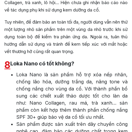
Collagen, trà xanh, lô hội… Hiện chưa ghi nhận báo cáo nào
về tác dụng phụ khi sử dụng kem dưỡng da cổ.
Tuy nhiên, để đảm bảo an toàn tối đa, người dùng vẫn nên thử
một lượng nhỏ sản phẩm trên một vùng da nhỏ trước khi sử
dụng toàn bộ để kiểm tra phản ứng da. Ngoài ra, tuân thủ
hướng dẫn sử dụng và tránh để kem tiếp xúc với mắt hoặc
vết thương hở cũng rất quan trọng.
8
Loka Nano có tốt không?
Loka Nano là sản phẩm hỗ trợ xóa nếp nhăn,
chống lão hóa, dưỡng trắng da, nâng tone và
chống nắng cho vùng da cổ. Với thành phần bổ
sung các chiết xuất thảo dược tốt cho làn da
như: Nano Collagen, rau má, trà xanh… sản
phẩm còn kết hợp thêm thành phần chống nắng
SPF 30+ giúp bảo vệ da cổ tối ưu nhất.
Sản phẩm được sản xuất trên dây chuyền công
nghệ cao, đảm bảo các dưỡng chất trong kem