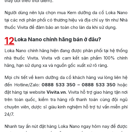
thay đổi theo thời điểm).
Người dùng nên lựa chọn mua Kem dưỡng da cổ Loka Nano
tại các nơi phân phối có thương hiệu và địa chỉ uy tín như Nhà
thuốc Vivita để đảm bảo an toàn cho làn da khi sử dụng.
12
Loka Nano chính hãng bán ở đâu?
Loka Nano chính hãng hiện đang được phân phối tại hệ thống
nhà thuốc Vivita. Vivita với cam kết sản phẩm 100% chính
hãng, hạn sử dụng xa và nguồn gốc xuất xứ rõ ràng.
Mọi chi tiết về kem dưỡng da cổ khách hàng vui lòng liên hệ
đến Hotline/Zalo:
0888 533 350 – 0888 533 350
hoặc
đặt hàng tại website
Vivita.vn
. Vivita hỗ trợ giao hàng tận nơi
trên toàn quốc, kiểm tra hàng rồi thanh toán cùng đội ngũ
chuyên viên, dược sĩ giàu kinh nghiệm hỗ trợ tư vấn miễn phí
24/7.
Nhanh tay ấn nút đặt hàng Loka Nano ngay hôm nay để được