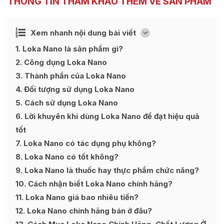
THÔNG TIN THAM KHẢO THÊM VỀ SẢN PHẨM
Ẩn
Xem nhanh nội dung bài viết
[
]
1
Loka Nano là sản phẩm gì?
2
Công dụng Loka Nano
3
Thành phần của Loka Nano
4
Đối tượng sử dụng Loka Nano
5
Cách sử dụng Loka Nano
6
Lời khuyên khi dùng Loka Nano để đạt hiệu quả
tốt
7
Loka Nano có tác dụng phụ không?
8
Loka Nano có tốt không?
9
Loka Nano là thuốc hay thực phẩm chức năng?
10
Cách nhận biết Loka Nano chính hãng?
11
Loka Nano giá bao nhiêu tiền?
12
Loka Nano chính hãng bán ở đâu?