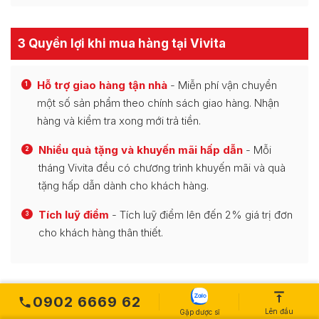
3 Quyền lợi khi mua hàng tại Vivita
Hỗ trợ giao hàng tận nhà
- Miễn phí vận chuyển
1
một số sản phẩm theo chính sách giao hàng. Nhận
hàng và kiểm tra xong mới trả tiền.
Nhiều quà tặng và khuyến mãi hấp dẫn
- Mỗi
2
tháng Vivita đều có chương trình khuyến mãi và quà
tặng hấp dẫn dành cho khách hàng.
Tích luỹ điểm
- Tích luỹ điểm lên đến 2% giá trị đơn
3
cho khách hàng thân thiết.
0902 6669 62
ĐẶT HÀNG NHANH
Lên đầu
Gặp dược sĩ