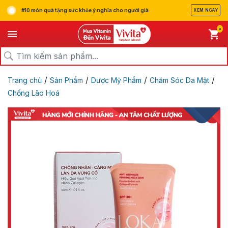
#10 món quà tặng sức khỏe ý nghĩa cho người già
XEM NGAY
0
/
/
/
/
Trang chủ
Sản Phẩm
Dược Mỹ Phẩm
Chăm Sóc Da Mặt
Chống Lão Hoá