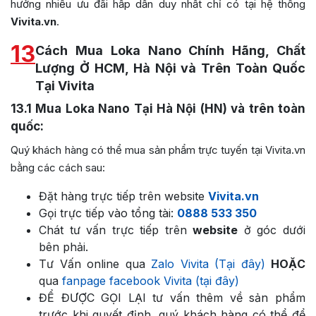
hưởng nhiều ưu đãi hấp dẫn duy nhất chỉ có tại hệ thống
Vivita.vn
.
13
Cách Mua Loka Nano Chính Hãng, Chất
Lượng Ở HCM, Hà Nội và Trên Toàn Quốc
Tại Vivita
13.1
Mua Loka Nano Tại Hà Nội (HN) và trên toàn
quốc:
Quý khách hàng có thể mua sản phẩm trực tuyến tại Vivita.vn
bằng các cách sau:
Đặt hàng trực tiếp trên website
Vivita.vn
Gọi trực tiếp vào tổng tài:
0888 533 350
Chát tư vấn trực tiếp trên
website
ở góc dưới
bên phải.
Tư Vấn online qua
Zalo Vivita (Tại đây)
HOẶC
qua
fanpage facebook Vivita (tại đây)
ĐỂ ĐƯỢC GỌI LẠI tư vấn thêm về sản phẩm
trước khi quyết định, quý khách hàng có thể để