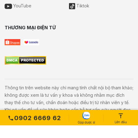
YouTube
Tiktok
THƯƠNG MẠI ĐIỆN TỬ
Thông tin trên website này chỉ mang tính chất nội bộ tham khảo;
không được xem là tư vấn y khoa và không nhằm mục đích
thay thế cho tư vấn, chẩn đoán hoặc điều trị từ nhân viên y tế.
Khi có vấn đề về sức khỏe hoặc cần hỗ trợ cấp cứu người đọc
0902 6669 62
cần liên hệ bác sĩ và cơ sở y tế gần nhất.
Lên đầu
Gặp dược sĩ
Copyright © 2020
Vivita.vn
All Rights Reserved. Powered by
L
etweb
.