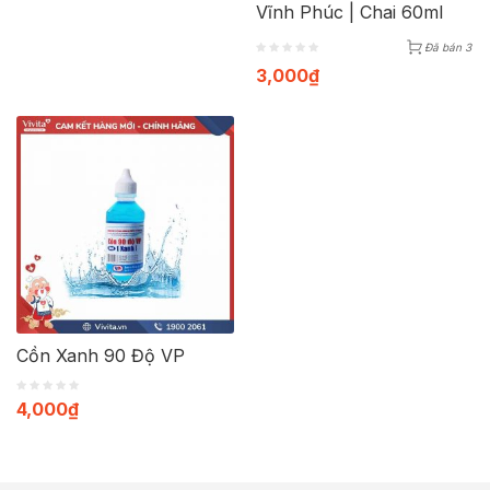
Vĩnh Phúc | Chai 60ml
Đã bán 3
3,000
₫
Cồn Xanh 90 Độ VP
4,000
₫