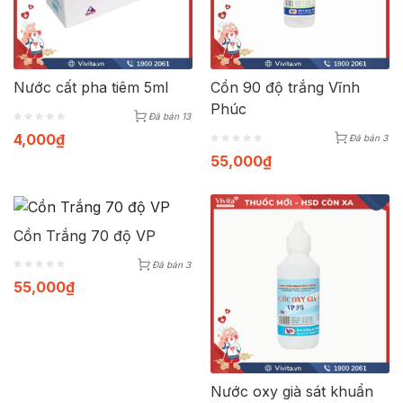
Nước cất pha tiêm 5ml
Cồn 90 độ trắng Vĩnh
Phúc
Đã bán 13
4,000
₫
Đã bán 3
55,000
₫
Cồn Trắng 70 độ VP
Đã bán 3
55,000
₫
Nước oxy già sát khuẩn