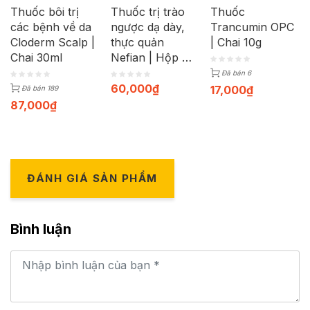
Thuốc bôi trị
Thuốc trị trào
Thuốc
các bệnh về da
ngược dạ dày,
Trancumin OPC
Cloderm Scalp |
thực quản
| Chai 10g
Chai 30ml
Nefian | Hộp 30
viên
Đã bán 6
60,000
₫
17,000
₫
Đã bán 189
87,000
₫
ĐÁNH GIÁ SẢN PHẨM
Bình luận