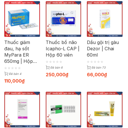
Thuốc giảm
Thuốc bổ não
Dầu gội trị gàu
đau, hạ sốt
Icapho-L CAP |
Dezor | Chai
MyPara ER
Hộp 60 viên
60ml
650mg | Hộp
100 viên
Đã bán 6
Đã bán 73
250,000
₫
66,000
₫
Đã bán 4
110,000
₫