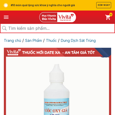
#10 món quà tặng sức khỏe ý nghĩa cho người già
XEM NGAY
0
/
/
/
Trang chủ
Sản Phẩm
Thuốc
Dung Dịch Sát Trùng