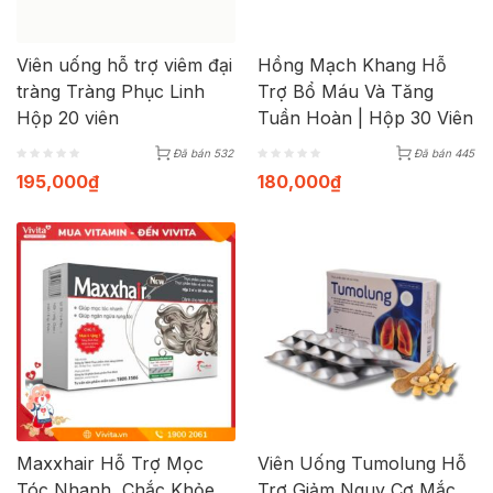
Viên uống hỗ trợ viêm đại
Hồng Mạch Khang Hỗ
tràng Tràng Phục Linh
Trợ Bổ Máu Và Tăng
Hộp 20 viên
Tuần Hoàn | Hộp 30 Viên
Đã bán 532
Đã bán 445
195,000
₫
180,000
₫
Maxxhair Hỗ Trợ Mọc
Viên Uống Tumolung Hỗ
Tóc Nhanh, Chắc Khỏe
Trợ Giảm Nguy Cơ Mắc