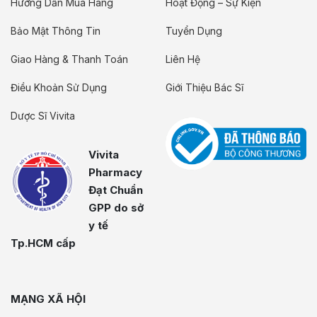
Hướng Dẫn Mua Hàng
Hoạt Động – Sự Kiện
Bảo Mật Thông Tin
Tuyển Dụng
Giao Hàng & Thanh Toán
Liên Hệ
Điều Khoản Sử Dụng
Giới Thiệu Bác Sĩ
Dược Sĩ Vivita
Vivita
Pharmacy
Đạt Chuẩn
GPP do sở
y tế
Tp.HCM cấp
MẠNG XÃ HỘI