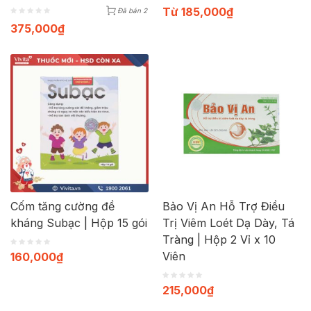
Từ
185,000
₫
Đã bán 2
375,000
₫
Cốm tăng cường đề
Bảo Vị An Hỗ Trợ Điều
kháng Subạc | Hộp 15 gói
Trị Viêm Loét Dạ Dày, Tá
Tràng | Hộp 2 Vỉ x 10
Viên
160,000
₫
215,000
₫