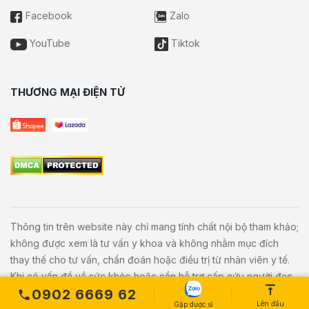
Facebook
Zalo
YouTube
Tiktok
THƯƠNG MẠI ĐIỆN TỬ
Thông tin trên website này chỉ mang tính chất nội bộ tham khảo;
không được xem là tư vấn y khoa và không nhằm mục đích
thay thế cho tư vấn, chẩn đoán hoặc điều trị từ nhân viên y tế.
Khi có vấn đề về sức khỏe hoặc cần hỗ trợ cấp cứu người đọc
0902 6669 62
cần liên hệ bác sĩ và cơ sở y tế gần nhất.
Lên đầu
Gặp dược sĩ