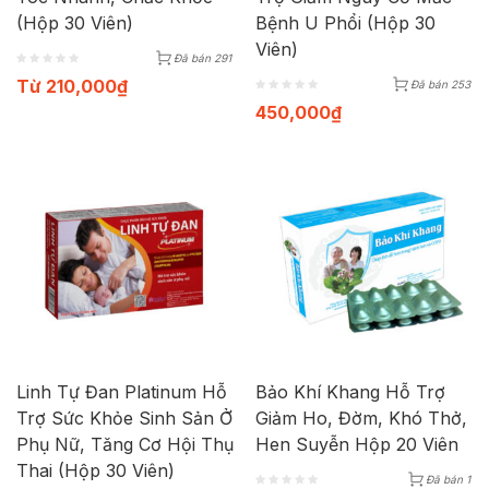
(Hộp 30 Viên)
Bệnh U Phổi (Hộp 30
Viên)
Đã bán 291
Từ
210,000
₫
Đã bán 253
450,000
₫
Linh Tự Đan Platinum Hỗ
Bảo Khí Khang Hỗ Trợ
Trợ Sức Khỏe Sinh Sản Ở
Giảm Ho, Đờm, Khó Thở,
Phụ Nữ, Tăng Cơ Hội Thụ
Hen Suyễn Hộp 20 Viên
Thai (Hộp 30 Viên)
Đã bán 1