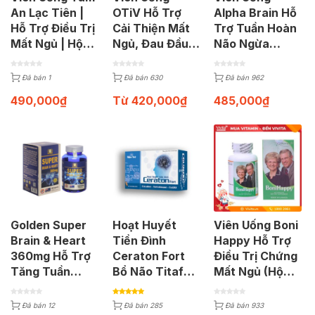
An Lạc Tiên |
OTiV Hỗ Trợ
Alpha Brain Hỗ
Hỗ Trợ Điều Trị
Cải Thiện Mất
Trợ Tuần Hoàn
Mất Ngủ | Hộp
Ngủ, Đau Đầu,
Não Ngừa
60 Viên
Chóng Mặt
Alzheimer (Hộp
60 Viên)
Đã bán 1
Đã bán 630
Đã bán 962
490,000
₫
Từ
420,000
₫
485,000
₫
Golden Super
Hoạt Huyết
Viên Uống Boni
Brain & Heart
Tiền Đình
Happy Hỗ Trợ
360mg Hỗ Trợ
Ceraton Fort
Điều Trị Chứng
Tăng Tuần
Bổ Não Titafa
Mất Ngủ (Hộp
Hoàn Máu Não
(Hộp 30 Viên)
60 Viên)
(100 viên)
Đã bán 12
Đã bán 285
Đã bán 933