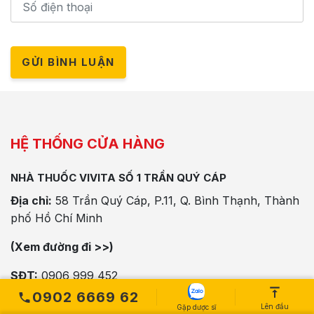
GỬI BÌNH LUẬN
HỆ THỐNG CỬA HÀNG
NHÀ THUỐC VIVITA SỐ 1 TRẦN QUÝ CÁP
Địa chỉ:
58 Trần Quý Cáp, P.11, Q. Bình Thạnh, Thành
phố Hồ Chí Minh
(Xem đường đi >>)
SĐT:
0906 999 452
0902 6669 62
Lên đầu
Gặp dược sĩ