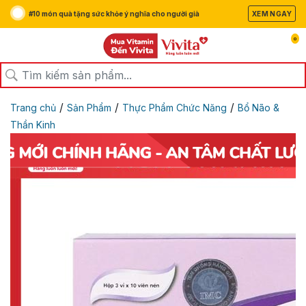
#10 món quà tặng sức khỏe ý nghĩa cho người già
XEM NGAY
0
/
/
/
Trang chủ
Sản Phẩm
Thực Phẩm Chức Năng
Bổ Não &
Thần Kinh