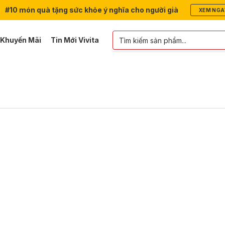
#10 món quà tặng sức khỏe ý nghĩa cho người già
XEM NGA
 Khuyến Mãi
Tin Mới Vivita