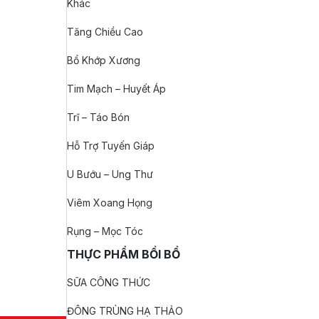
Khác
Tăng Chiều Cao
Bổ Khớp Xương
Tim Mạch – Huyết Áp
Trĩ – Táo Bón
Hỗ Trợ Tuyến Giáp
U Bướu – Ung Thư
Viêm Xoang Họng
Rụng – Mọc Tóc
THỰC PHẨM BỒI BỔ
SỮA CÔNG THỨC
ĐÔNG TRÙNG HẠ THẢO