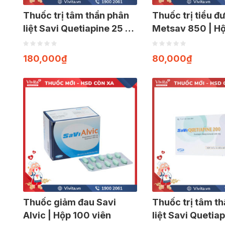
Thuốc trị tâm thần phân
Thuốc trị tiểu đ
liệt Savi Quetiapine 25 |
Metsav 850 | H
Hộp 30 viên
viên
180,000
₫
80,000
₫
Thuốc giảm đau Savi
Thuốc trị tâm t
Alvic | Hộp 100 viên
liệt Savi Quetia