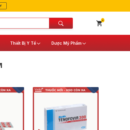
Y
0
Thiết Bị Y Tế
Dược Mỹ Phẩm
M