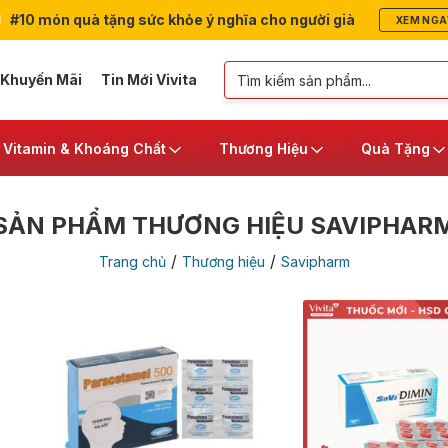
#10 món quà tặng sức khỏe ý nghĩa cho người già
XEM NGA
 Khuyến Mãi
Tin Mới Vivita
Vitamin & Khoáng Chất
Thương Hiệu
Quà Tặng
SẢN PHẨM THƯƠNG HIỆU SAVIPHAR
/
/
Trang chủ
Thương hiệu
Savipharm