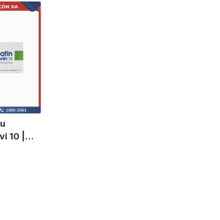
áu
i 10 |