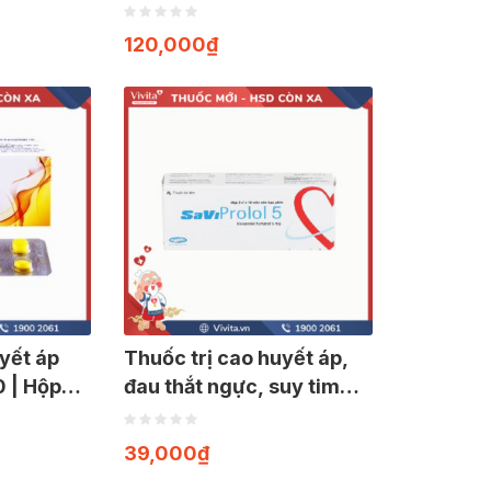
Eperisone 50 | Hộp 50
viên
120,000
₫
uyết áp
Thuốc trị cao huyết áp,
0 | Hộp
đau thắt ngực, suy tim
SaVi Prolol 5 | Hộp 30
viên
39,000
₫