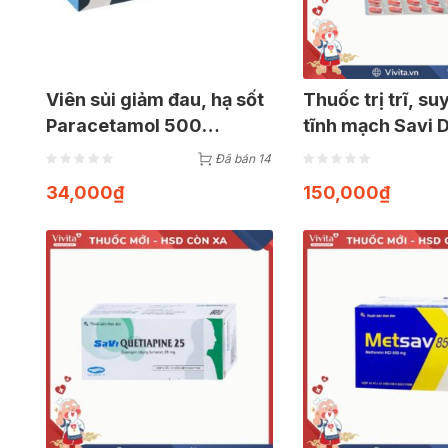
Viên sủi giảm đau, hạ sốt
Thuốc trị trĩ, su
Paracetamol 500
tĩnh mạch Savi D
SaVipharm | Hộp 16 viên
Hộp 60 viên
Đã bán 14
34,000
₫
150,000
₫