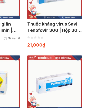
y giãn
Thuốc kháng virus Savi
imin |
Tenofovir 300 | Hộp 30
viên
Đã bán 8
21,000
₫