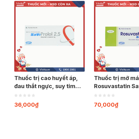
Thuốc trị cao huyết áp,
Thuốc trị mỡ m
đau thắt ngực, suy tim
Rosuvastatin Sav
SaVi Prolol 2,5 | Hộp 30
Hộp 30 viên
viên
36,000
₫
70,000
₫