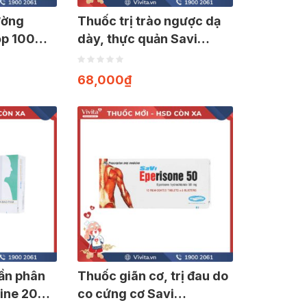
ường
Thuốc trị trào ngược dạ
ộp 100
dày, thực quản Savi
Pantoprazol 40 | Hộp 20
viên
68,000
₫
hần phân
Thuốc giãn cơ, trị đau do
pine 200 |
co cứng cơ Savi