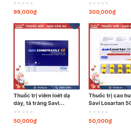
Hộp 30 viên
98,000
₫
300,000
₫
Thuốc trị viêm loét dạ
Thuốc trị cao h
dày, tá tràng Savi
Savi Losartan 5
Esomeprazole 40mg |
30 viên
Hộp 14 viên
50,000
₫
50,000
₫