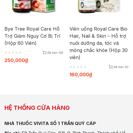
Bye Tree Royal Care Hỗ
Viên uống Royal Care Bio
Trợ Giảm Nguy Cơ Bị Trĩ
Hair, Nail & Skin – Hỗ trợ
(Hộp 60 Viên)
nuôi dưỡng da, tóc và
móng chắc khỏe (Hộp 30
Đã bán 105
viên)
250,000
₫
Đã bán 20
160,000
₫
HỆ THỐNG CỬA HÀNG
NHÀ THUỐC VIVITA SỐ 1 TRẦN QUÝ CÁP