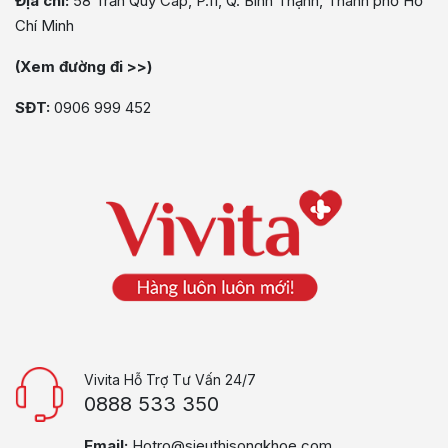
Địa chỉ:
58 Trần Quý Cáp, P.11, Q. Bình Thạnh, Thành phố Hồ
Chí Minh
(Xem đường đi >>)
SĐT:
0906 999 452
Vivita Hỗ Trợ Tư Vấn 24/7
0888 533 350
Email:
Hotro@sieuthisongkhoe.com