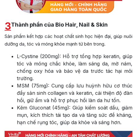
3
Thành phần của Bio Hair, Nail & Skin
Sản phẩm kết hợp các hoạt chất sinh học hiện đại, giúp nuôi
dưỡng da, tóc và móng khỏe mạnh từ bên trong.
L-Cystine (200mg): Hỗ trợ tổng hợp keratin, giúp
tóc và móng chắc khỏe, làm sáng da, mờ nám,
chống oxy hóa và bảo vệ da trước tác hại môi
trường.
MSM (75mg): Cung cấp lưu huỳnh hữu cơ thúc
đẩy sản sinh collagen và keratin, cải thiện độ đàn
hồi, giữ ẩm và hỗ trợ phục hồi làn da hư tổn.
Kẽm Gluconat (45mg): Giúp kiểm soát dầu, giảm
mụn, kích thích tái tạo da và tăng sức đề kháng,
hạn chế rụng tóc, giúp da khỏe và sáng hơn.