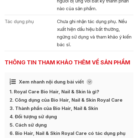
người dị ứng với bất kỳ thành phần
nào của sản phẩm.
Tác dụng phụ
Chưa ghi nhận tác dụng phụ. Nếu
xuất hiện dấu hiệu bất thường,
ngừng sử dụng và tham khảo ý kiến
bác sĩ.
THÔNG TIN THAM KHẢO THÊM VỀ SẢN PHẨM
Ẩn
Xem nhanh nội dung bài viết
[
]
1
Royal Care Bio Hair, Nail & Skin là gì?
2
Công dụng của Bio Hair, Nail & Skin Royal Care
3
Thành phần của Bio Hair, Nail & Skin
4
Đối tượng sử dụng
5
Cách sử dụng
6
Bio Hair, Nail & Skin Royal Care có tác dụng phụ