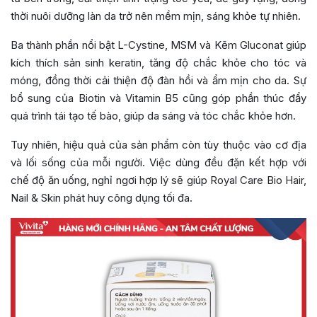
thời nuôi dưỡng làn da trở nên mềm mịn, sáng khỏe tự nhiên.
Ba thành phần nổi bật L-Cystine, MSM và Kẽm Gluconat giúp
kích thích sản sinh keratin, tăng độ chắc khỏe cho tóc và
móng, đồng thời cải thiện độ đàn hồi và ẩm mịn cho da. Sự
bổ sung của Biotin và Vitamin B5 cũng góp phần thúc đẩy
quá trình tái tạo tế bào, giúp da sáng và tóc chắc khỏe hơn.
Tuy nhiên, hiệu quả của sản phẩm còn tùy thuộc vào cơ địa
và lối sống của mỗi người. Việc dùng đều đặn kết hợp với
chế độ ăn uống, nghỉ ngơi hợp lý sẽ giúp Royal Care Bio Hair,
Nail & Skin phát huy công dụng tối đa.