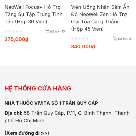
NeoWell Focus+ Hỗ Trợ
Viên Uống Nhân Sâm Ấn
Tăng Sự Tập Trung Tỉnh
Độ NeoWell Zen Hỗ Trợ
Táo (Hộp 30 Viên)
Giải Tỏa Căng Thẳng
(Hộp 45 Viên)
Đã bán 10
275,000
₫
Đã bán 8
340,000
₫
HỆ THỐNG CỬA HÀNG
NHÀ THUỐC VIVITA SỐ 1 TRẦN QUÝ CÁP
Địa chỉ:
58 Trần Quý Cáp, P.11, Q. Bình Thạnh, Thành
phố Hồ Chí Minh
(Xem đường đi >>)