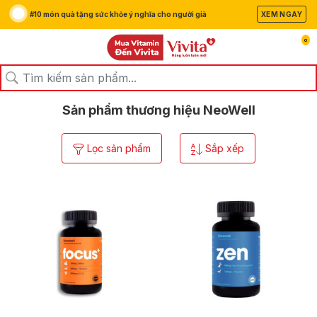
#10 món quà tặng sức khỏe ý nghĩa cho người già
XEM NGAY
0
/
/
Trang chủ
Thương hiệu
NeoWell
Sản phẩm thương hiệu NeoWell
Lọc sản phẩm
Sắp xếp