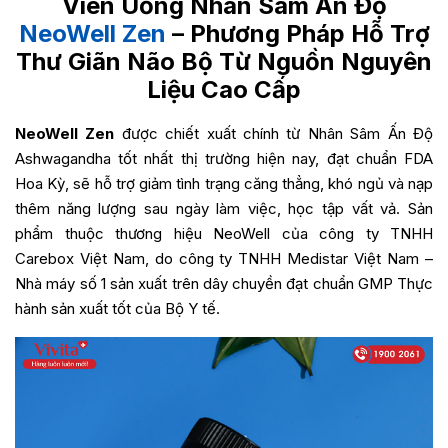
Viên Uống Nhân Sâm Ấn Độ
NeoWell Zen
– Phương Pháp Hỗ Trợ
Thư Giãn Não Bộ Từ Nguồn Nguyên
Liệu Cao Cấp
NeoWell Zen
được chiết xuất chính từ Nhân Sâm Ấn Độ
Ashwagandha tốt nhất thị trường hiện nay, đạt chuẩn FDA
Hoa Kỳ, sẽ hỗ trợ giảm tình trạng căng thẳng, khó ngủ và nạp
thêm năng lượng sau ngày làm việc, học tập vất vả.
Sản
phẩm thuộc thương hiệu NeoWell của
công ty TNHH
Carebox Việt Nam, do công ty TNHH Medistar Việt Nam –
Nhà máy số 1 sản xuất trên dây chuyền đạt chuẩn GMP Thực
hành sản xuất tốt của Bộ Y tế.