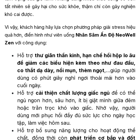
tất nhiên sẽ gây hại cho sức khỏe, thậm chí còn gây nghiện
khó cai được.
Vì vậy, khách hàng hãy lựa chọn phương pháp giải stress hiệu
quả hơn, điển hình như viên uống
Nhân Sâm Ấn Độ NeoWell
Zen
với công dụng:
Hỗ trợ
thư giãn thần kinh, hạn chế hồi hộp lo âu
để giảm các biểu hiện kèm theo như đau đầu,
co thắt dạ dày, nổi mụn, thèm ngọt
,…giúp người
dùng có phút giây nghỉ ngơi thoải mái hơn vào
cuối ngày.
Hỗ trợ
cải thiện chất lượng giấc ngủ
để có thể
ngủ ngon hơn, sâu hơn, ít bị giật mình giữa đêm
hoặc trằn trọc khó vào giấc. Nhờ vậy, người
dùng mới phục hồi đầy đủ sức lực cho ngày học
tập, làm việc hôm sau.
Hỗ trợ bổ sung năng lượng cho hoạt động thể
chất, đồng thời còn
phát triển cơ bắp và đốt