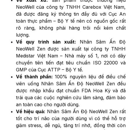
Về xuất xứ:
sản phẩm thuộc thương hiệu
NeoWell của
công ty TNHH Carebox Việt Nam,
đã được đăng ký thông tin đầy đủ với Cục An
toàn thực phẩm – Bộ Y tế nên có nguồn gốc rất
rõ ràng, không phải hàng trôi nổi kém chất
lượng.
Về quy trình sản xuất:
Nhân Sâm Ấn Độ
NeoWell Zen được sản xuất tại công ty TNHH
Medistar Việt Nam – Nhà máy số 1, nơi có dây
chuyền tiên tiến đạt tiêu chuẩn ISO 22000 và
GMP của Cục ATTP – Bộ Y tế.
Về thành phần:
100% nguyên liệu để điều chế
viên uống Nhân Sâm Ấn Độ NeoWell Zen đều
được nhập khẩu đạt chuẩn FDA Hoa Kỳ và đã
trải qua các cuộc nghiên cứu lâm sàng, đảm bảo
an toàn cao cho người dùng.
Về hiệu quả:
Nhân Sâm Ấn Độ NeoWell Zen rất
tốt cho trí não của người dùng vì có thể hỗ trợ
giảm stress, dễ ngủ, tăng trí nhớ, đồng thời còn