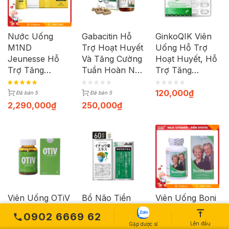
Nước Uống
Gabacitin Hỗ
GinkoQIK Viên
M1ND
Trợ Hoạt Huyết
Uống Hỗ Trợ
Jeunesse Hỗ
Và Tăng Cường
Hoạt Huyết, Hỗ
Trợ Tăng
Tuần Hoàn Não
Trợ Tăng
Cường Phát
(Hộp 30 Viên)
Cường Tuần
Triển Và Bảo Vệ
Hoàn Máu Não
120,000
₫
Đã bán 5
Đã bán 5
Trí Não (Hộp
(Hộp 30 viên)
2,290,000
₫
250,000
₫
30 Gói)
Viên Uống OTiV
Bổ Não Tiền
Viên Uống Boni
Hỗ Trợ Cải
Đình Asahi Hỗ
Happy Hỗ Trợ
0902 6669 62
Thiện Mất Ngủ,
Trợ Cải Thiện
Điều Trị Chứng
Lên đầu
Gặp dược sĩ