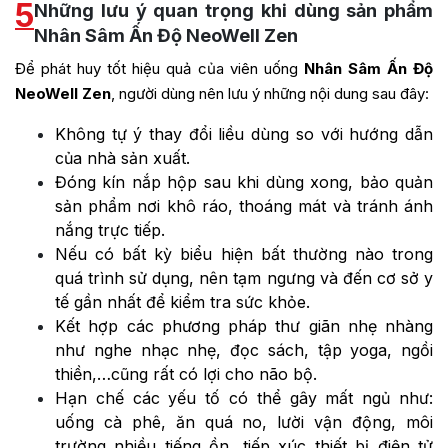
5
Những lưu ý quan trọng khi dùng sản phẩm
Nhân Sâm Ấn Độ NeoWell Zen
Để phát huy tốt hiệu quả của viên uống
Nhân Sâm Ấn Độ
NeoWell Zen
, người dùng nên lưu ý những nội dung sau đây:
Không tự ý thay đổi liều dùng so với hướng dẫn
của nhà sản xuất.
Đóng kín nắp hộp sau khi dùng xong, bảo quản
sản phẩm nơi khô ráo, thoáng mát và tránh ánh
nắng trực tiếp.
Nếu có bất kỳ biểu hiện bất thường nào trong
quá trình sử dụng, nên tạm ngưng và đến cơ sở y
tế gần nhất để kiểm tra sức khỏe.
Kết hợp các phương pháp thư giãn nhẹ nhàng
như nghe nhạc nhẹ, đọc sách, tập yoga, ngồi
thiền,…cũng rất có lợi cho não bộ.
Hạn chế các yếu tố có thể gây mất ngủ như:
uống cà phê, ăn quá no, lười vận động, môi
trường nhiều tiếng ồn, tiếp xúc thiết bị điện tử