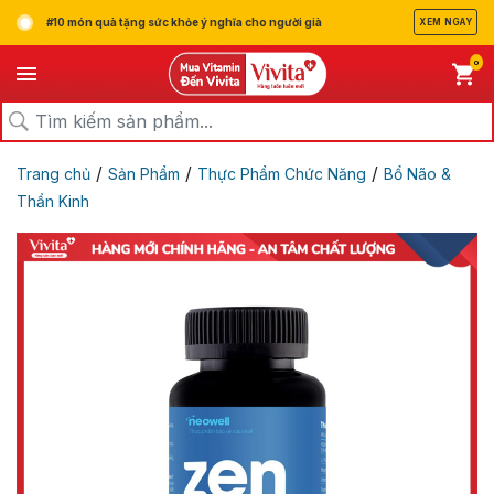
#10 món quà tặng sức khỏe ý nghĩa cho người già
XEM NGAY
0
/
/
/
Trang chủ
Sản Phẩm
Thực Phẩm Chức Năng
Bổ Não &
Thần Kinh