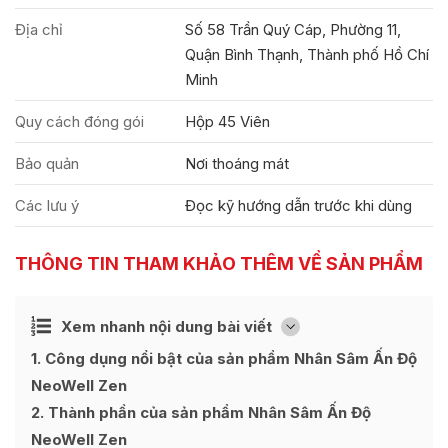
Địa chỉ
Số 58 Trần Quý Cáp, Phường 11,
Quận Bình Thạnh, Thành phố Hồ Chí
Minh
Quy cách đóng gói
Hộp 45 Viên
Bảo quản
Nơi thoáng mát
Các lưu ý
Đọc kỹ hướng dẫn trước khi dùng
THÔNG TIN THAM KHẢO THÊM VỀ SẢN PHẨM
Ẩn
Xem nhanh nội dung bài viết
[
]
1
Công dụng nổi bật của sản phẩm Nhân Sâm Ấn Độ
NeoWell Zen
2
Thành phần của sản phẩm Nhân Sâm Ấn Độ
NeoWell Zen