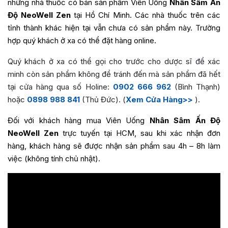
những nhà thuốc có bán sản phẩm Viên Uống
Nhân Sâm Ấn
Độ NeoWell Zen
tại Hồ Chí Minh. Các nhà thuốc trên các
tỉnh thành khác hiện tại vẫn chưa có sản phẩm này. Trường
hợp quý khách ở xa có thể đặt hàng online.
Quý khách ở xa có thể gọi cho trước cho dược sĩ để xác
minh còn sản phẩm không để tránh đến mà sản phẩm đã hết
tại cửa hàng qua số Holine:
0902 666 962
(Bình Thạnh)
hoặc
0898 988 841
(Thủ Đức). (
Xem Cửa Hàng>>
).
Đối với khách hàng mua Viên Uống
Nhân Sâm Ấn Độ
NeoWell Zen
trực tuyến tại HCM, sau khi xác nhận đơn
hàng, khách hàng sẽ được nhận sản phẩm sau 4h – 8h làm
việc (không tính chủ nhật).