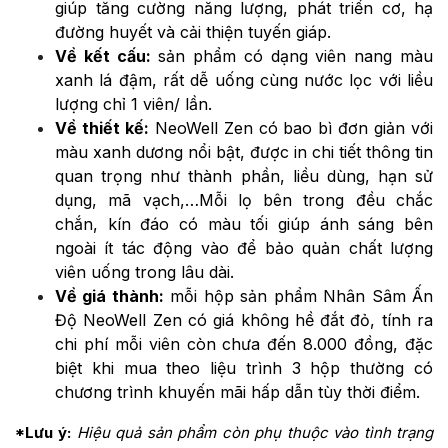
giúp tăng cường năng lượng, phát triển cơ, hạ
đường huyết và cải thiện tuyến giáp.
Về kết cấu:
sản phẩm có dạng viên nang màu
xanh lá đậm, rất dễ uống cùng nước lọc với liều
lượng chỉ 1 viên/ lần.
Về thiết kế:
NeoWell Zen có bao bì đơn giản với
màu xanh dương nổi bật, được in chi tiết thông tin
quan trọng như thành phần, liều dùng, hạn sử
dụng, mã vạch,…Mỗi lọ bên trong đều chắc
chắn, kín đáo có màu tối giúp ánh sáng bên
ngoài ít tác động vào để bảo quản chất lượng
viên uống trong lâu dài.
Về giá thành:
mỗi hộp sản phẩm Nhân Sâm Ấn
Độ NeoWell Zen có giá không hề đắt đỏ, tính ra
chi phí mỗi viên còn chưa đến 8.000 đồng, đặc
biệt khi mua theo liệu trình 3 hộp thường có
chương trình khuyến mãi hấp dẫn tùy thời điểm.
*Lưu ý:
Hiệu quả sản phẩm còn phụ thuộc vào tình trạng