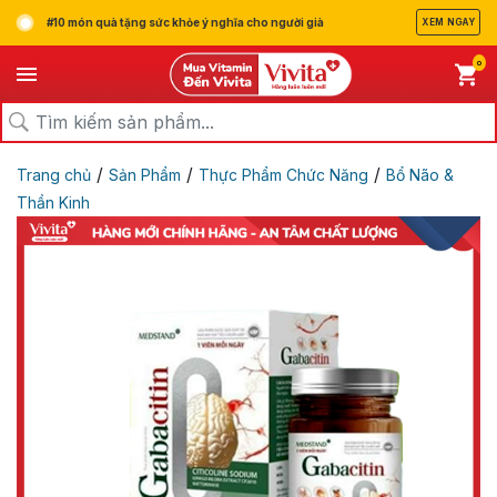
#10 món quà tặng sức khỏe ý nghĩa cho người già
XEM NGAY
0
/
/
/
Trang chủ
Sản Phẩm
Thực Phẩm Chức Năng
Bổ Não &
Thần Kinh