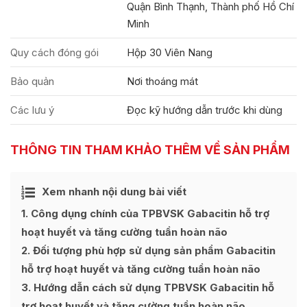
Quận Bình Thạnh, Thành phố Hồ Chí
Minh
Quy cách đóng gói
Hộp 30 Viên Nang
Bảo quản
Nơi thoáng mát
Các lưu ý
Đọc kỹ hướng dẫn trước khi dùng
THÔNG TIN THAM KHẢO THÊM VỀ SẢN PHẨM
Ẩn
Xem nhanh nội dung bài viết
[
]
1
Công dụng chính của TPBVSK Gabacitin hỗ trợ
hoạt huyết và tăng cường tuần hoàn não
2
Đối tượng phù hợp sử dụng sản phẩm Gabacitin
hỗ trợ hoạt huyết và tăng cường tuần hoàn não
3
Hướng dẫn cách sử dụng TPBVSK Gabacitin hỗ
trợ hoạt huyết và tăng cường tuần hoàn não