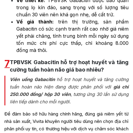
Về thiết kế:
TPBVSK Gabacitin được bảo quản
trong lọ kín đáo, sang trọng với số lượng tiêu
chuẩn 30 viên nên khá gọn nhẹ, dễ cất trữ.
Về giá thành:
trên thị trường, sản phẩm
Gabacitin có sức cạnh tranh rất cao nhờ giá niêm
yết phải chăng, tính trung bình mỗi ngày sử dụng
tốn mức chi phí cực thấp, chỉ khoảng 8.000
đồng mà thôi.
7
TPBVSK Gabacitin hỗ trợ hoạt huyết và tăng
cường tuần hoàn não giá bao nhiêu?
Viên uống Gabacitin
hỗ trợ hoạt huyết và tăng cường
tuần hoàn não
hiện đang được phân phối với
giá chỉ
250.000 đồng/ hộp 30 viên
, tương ứng 30 lần sử dụng
liên tiếp dành cho mỗi người.
Để đảm bảo sở hữu hàng chính hãng, đúng giá niêm yết từ
nhà sản xuất, Vivita khuyên người tiêu dùng nên chọn địa chỉ
phân phối uy tín, có thương hiệu với dịch vụ chăm sóc khách