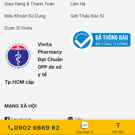
Giao Hàng & Thanh Toán
Liên Hệ
Điều Khoản Sử Dụng
Giới Thiệu Bác Sĩ
Dược Sĩ Vivita
Vivita
Pharmacy
Đạt Chuẩn
GPP do sở
y tế
Tp.HCM cấp
MẠNG XÃ HỘI
Facebook
Zalo
0902 6669 62
YouTube
Tiktok
Lên đầu
Gặp dược sĩ