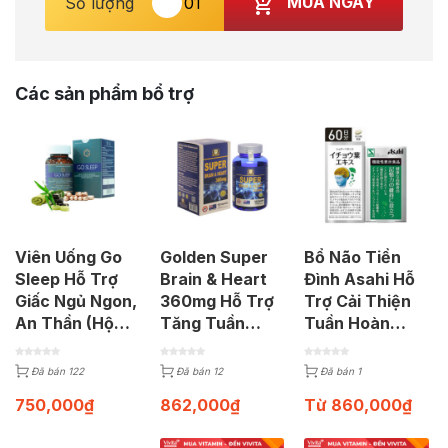
MUA NGAY
Số lượng
Các sản phẩm bổ trợ
Viên Uống Go
Golden Super
Bổ Não Tiền
Sleep Hỗ Trợ
Brain & Heart
Đình Asahi Hỗ
Giấc Ngủ Ngon,
360mg Hỗ Trợ
Trợ Cải Thiện
An Thần (Hộp
Tăng Tuần
Tuần Hoàn
60 Viên)
Hoàn Máu Não
Mạch Máu Não
(100 viên)
Hộp 90 Viên
Đã bán 122
Đã bán 12
Đã bán 1
750,000
₫
862,000
₫
Từ
860,000
₫