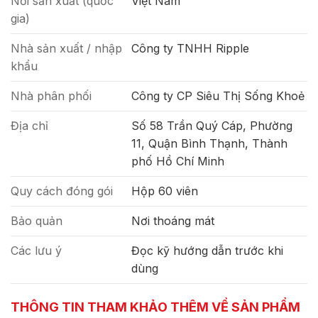
Nơi sản xuất (quốc
Việt Nam
gia)
Nhà sản xuất / nhập
Công ty TNHH Ripple
khẩu
Nhà phân phối
Công ty CP Siêu Thị Sống Khoẻ
Địa chỉ
Số 58 Trần Quý Cáp, Phường
11, Quận Bình Thạnh, Thành
phố Hồ Chí Minh
Quy cách đóng gói
Hộp 60 viên
Bảo quản
Nơi thoáng mát
Các lưu ý
Đọc kỹ hướng dẫn trước khi
dùng
THÔNG TIN THAM KHẢO THÊM VỀ SẢN PHẨM