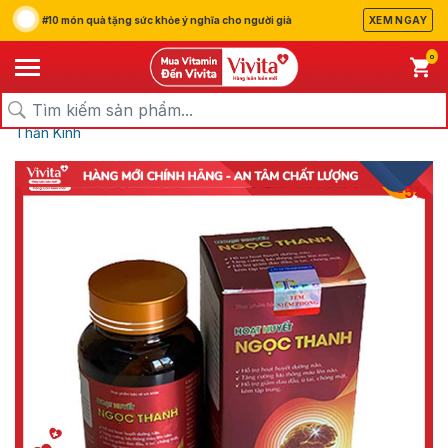
#10 món quà tặng sức khỏe ý nghĩa cho người già
XEM NGAY
0
/
/
/
Trang chủ
Sản Phẩm
Thực Phẩm Chức Năng
Bổ Não &
Thần Kinh
-5%