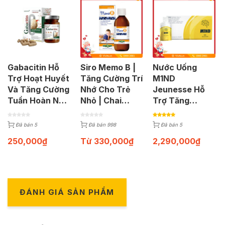
Gabacitin Hỗ
Siro Memo B |
Nước Uống
Trợ Hoạt Huyết
Tăng Cường Trí
M1ND
Và Tăng Cường
Nhớ Cho Trẻ
Jeunesse Hỗ
Tuần Hoàn Não
Nhỏ | Chai
Trợ Tăng
(Hộp 30 Viên)
150ml
Cường Phát
Triển Và Bảo
Đã bán 5
Đã bán 998
Đã bán 5
Vệ Trí Não
250,000
₫
Từ
330,000
₫
2,290,000
₫
(Hộp 30 Gói)
ĐÁNH GIÁ SẢN PHẨM