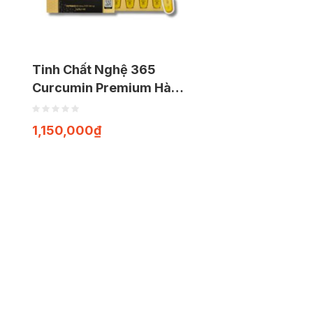
Tinh Chất Nghệ 365
Curcumin Premium Hàn
Quốc Hỗ Trợ Tăng Cường
Đề Kháng, Làm Đẹp Da
1,150,000
₫
(Hộp 32 tuýp)