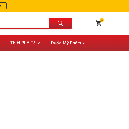
Y
0
Thiết Bị Y Tế
Dược Mỹ Phẩm