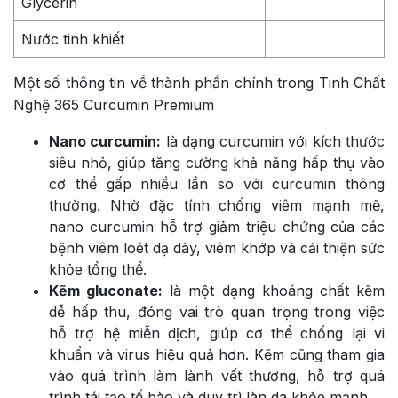
Glycerin
Nước tinh khiết
Một số thông tin về thành phần chính trong Tinh Chất
Nghệ 365 Curcumin Premium
Nano curcumin:
là dạng curcumin với kích thước
siêu nhỏ, giúp tăng cường khả năng hấp thụ vào
cơ thể gấp nhiều lần so với curcumin thông
thường. Nhờ đặc tính chống viêm mạnh mẽ,
nano curcumin hỗ trợ giảm triệu chứng của các
bệnh viêm loét dạ dày, viêm khớp và cải thiện sức
khỏe tổng thể.
Kẽm gluconate:
là một dạng khoáng chất kẽm
dễ hấp thu, đóng vai trò quan trọng trong việc
hỗ trợ hệ miễn dịch, giúp cơ thể chống lại vi
khuẩn và virus hiệu quả hơn. Kẽm cũng tham gia
vào quá trình làm lành vết thương, hỗ trợ quá
trình tái tạo tế bào và duy trì làn da khỏe mạnh.