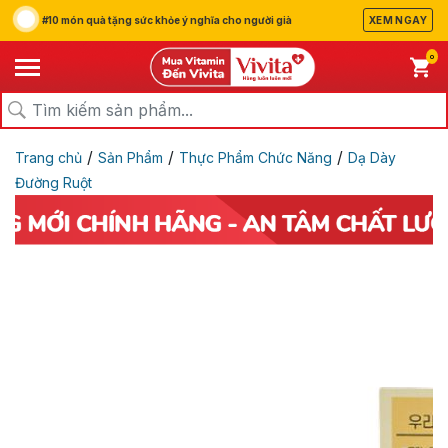
#10 món quà tặng sức khỏe ý nghĩa cho người già
XEM NGAY
0
/
/
/
Trang chủ
Sản Phẩm
Thực Phẩm Chức Năng
Dạ Dày
Đường Ruột