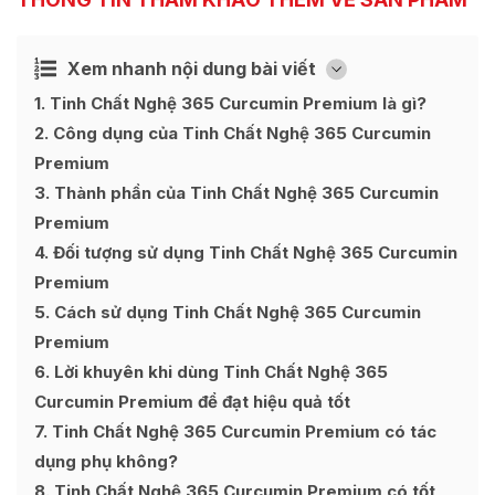
Xem nhanh nội dung bài viết
Ẩn
[
]
1
Tinh Chất Nghệ 365 Curcumin Premium là gì?
2
Công dụng của Tinh Chất Nghệ 365 Curcumin
Premium
3
Thành phần của Tinh Chất Nghệ 365 Curcumin
Premium
4
Đối tượng sử dụng Tinh Chất Nghệ 365 Curcumin
Premium
5
Cách sử dụng Tinh Chất Nghệ 365 Curcumin
Premium
6
Lời khuyên khi dùng Tinh Chất Nghệ 365
Curcumin Premium để đạt hiệu quả tốt
7
Tinh Chất Nghệ 365 Curcumin Premium có tác
dụng phụ không?
8
Tinh Chất Nghệ 365 Curcumin Premium có tốt