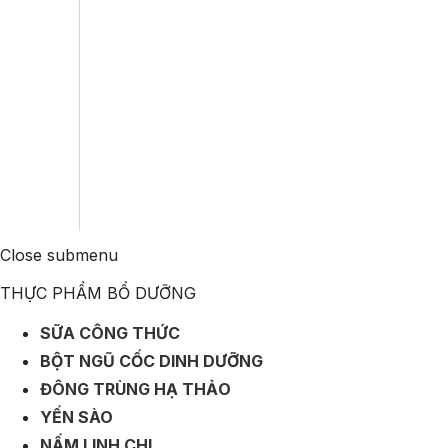
Close submenu
THỰC PHẨM BỔ DƯỠNG
SỮA CÔNG THỨC
BỘT NGŨ CỐC DINH DƯỠNG
ĐÔNG TRÙNG HẠ THẢO
YẾN SÀO
NẤM LINH CHI