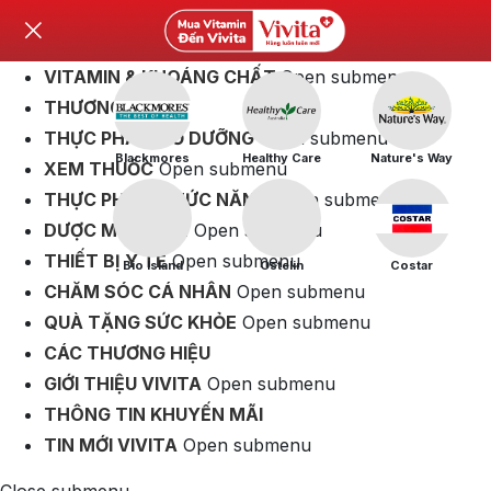
VITAMIN & KHOÁNG CHẤT
Open submenu
THƯƠNG HIỆU
THỰC PHẨM BỔ DƯỠNG
Open submenu
Blackmores
Healthy Care
Nature's Way
XEM THUỐC
Open submenu
THỰC PHẨM CHỨC NĂNG
Open submenu
DƯỢC MỸ PHẨM
Open submenu
THIẾT BỊ Y TẾ
Open submenu
Bio Island
Ostelin
Costar
CHĂM SÓC CÁ NHÂN
Open submenu
QUÀ TẶNG SỨC KHỎE
Open submenu
CÁC THƯƠNG HIỆU
GIỚI THIỆU VIVITA
Open submenu
THÔNG TIN KHUYẾN MÃI
TIN MỚI VIVITA
Open submenu