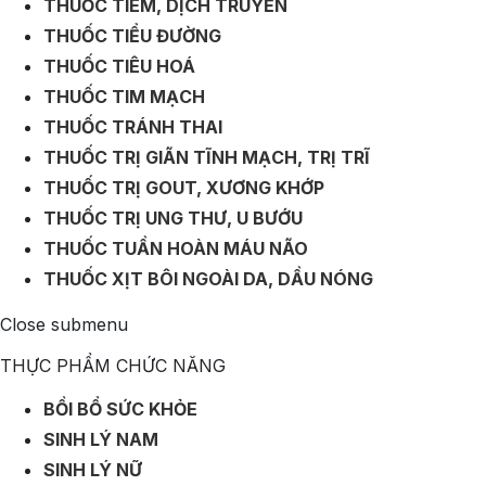
THUỐC TIÊM, DỊCH TRUYỀN
THUỐC TIỂU ĐƯỜNG
THUỐC TIÊU HOÁ
THUỐC TIM MẠCH
THUỐC TRÁNH THAI
THUỐC TRỊ GIÃN TĨNH MẠCH, TRỊ TRĨ
THUỐC TRỊ GOUT, XƯƠNG KHỚP
THUỐC TRỊ UNG THƯ, U BƯỚU
THUỐC TUẦN HOÀN MÁU NÃO
THUỐC XỊT BÔI NGOÀI DA, DẦU NÓNG
Close submenu
THỰC PHẨM CHỨC NĂNG
BỒI BỔ SỨC KHỎE
SINH LÝ NAM
SINH LÝ NỮ