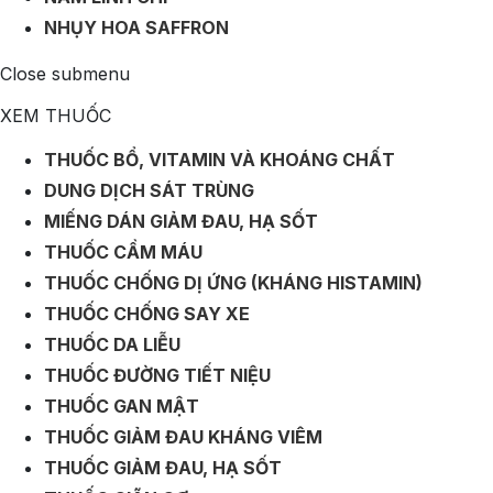
NHỤY HOA SAFFRON
Close submenu
XEM THUỐC
THUỐC BỔ, VITAMIN VÀ KHOÁNG CHẤT
DUNG DỊCH SÁT TRÙNG
MIẾNG DÁN GIẢM ĐAU, HẠ SỐT
THUỐC CẦM MÁU
THUỐC CHỐNG DỊ ỨNG (KHÁNG HISTAMIN)
THUỐC CHỐNG SAY XE
THUỐC DA LIỄU
THUỐC ĐƯỜNG TIẾT NIỆU
THUỐC GAN MẬT
THUỐC GIẢM ĐAU KHÁNG VIÊM
THUỐC GIẢM ĐAU, HẠ SỐT