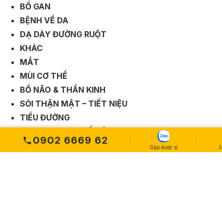
BỔ GAN
BỆNH VỀ DA
DẠ DÀY ĐƯỜNG RUỘT
KHÁC
MẮT
MÙI CƠ THỂ
BỔ NÃO & THẦN KINH
SỎI THẬN MẬT – TIẾT NIỆU
TIỂU ĐƯỜNG
TIM MẠCH – HUYẾT ÁP
0902 6669 62
TRĨ – TÁO BÓN
L
Gặp dược sĩ
UNG THƯ
VIÊM XOANG HỌNG
BỔ XƯƠNG KHỚP
Close submenu