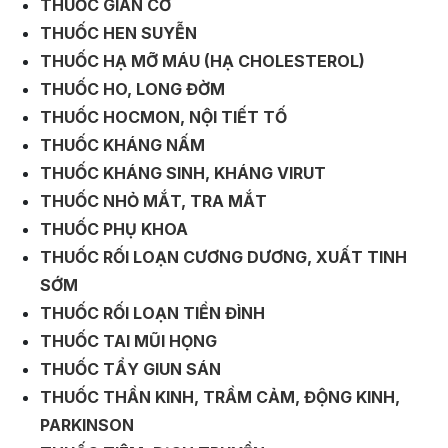
THUỐC GIÃN CƠ
THUỐC HEN SUYỄN
THUỐC HẠ MỠ MÁU (HẠ CHOLESTEROL)
THUỐC HO, LONG ĐỜM
THUỐC HOCMON, NỘI TIẾT TỐ
THUỐC KHÁNG NẤM
THUỐC KHÁNG SINH, KHÁNG VIRUT
THUỐC NHỎ MẮT, TRA MẮT
THUỐC PHỤ KHOA
THUỐC RỐI LOẠN CƯƠNG DƯƠNG, XUẤT TINH
SỚM
THUỐC RỐI LOẠN TIỀN ĐÌNH
THUỐC TAI MŨI HỌNG
THUỐC TẨY GIUN SÁN
THUỐC THẦN KINH, TRẦM CẢM, ĐỘNG KINH,
PARKINSON