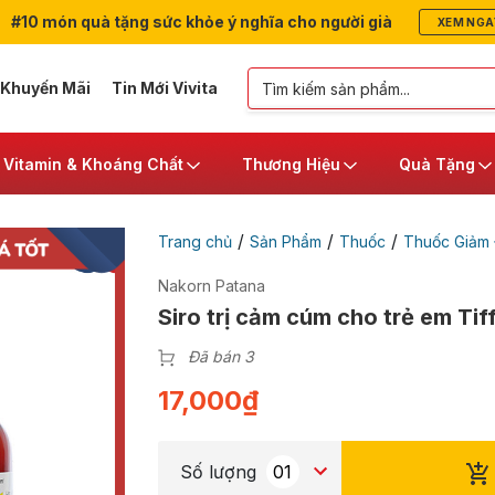
#10 món quà tặng sức khỏe ý nghĩa cho người già
XEM NGA
 Khuyến Mãi
Tin Mới Vivita
Vitamin & Khoáng Chất
Thương Hiệu
Quà Tặng
/
/
/
Trang chủ
Sản Phẩm
Thuốc
Thuốc Giảm 
Nakorn Patana
Siro trị cảm cúm cho trẻ em Tif
Đã bán 3
17,000
₫
Số lượng