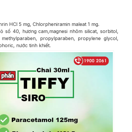
rin HCl 5 mg, Chlorpheniramin maleat 1 mg.
đỏ số 40, hương cam,magnesi nhôm silicat, sorbitol,
, methylparaben, propylparaben, propylene glycol,
oric, nước tinh khiết.