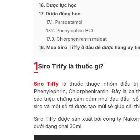
16
Dược lực học
17
Dược động học
17.1
Paracetamol
17.2
Phenylephrin HCl
17.3
Chlorpheniramin maleat
18
Mua Siro Tiffy ở đâu để được hàng uy tín
1
Siro Tiffy là thuốc gì?
Siro Tiffy
là thuốc thuộc nhóm điều trị
Phenylephrin, Chlorpheniramin. Đây là ba th
các triệu chứng cảm cúm như đau đầu, sổ m
siro và một số tá dược tạo mùi sẽ giúp cải th
Siro Tiffy được sản xuất bởi công ty Nakor
dưới dạng chai 30ml.