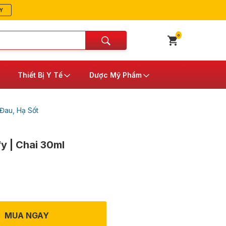
Y
0
Thiết Bị Y Tế
Dược Mỹ Phẩm
Đau, Hạ Sốt
fy | Chai 30ml
MUA NGAY