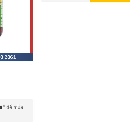
ta"
để mua