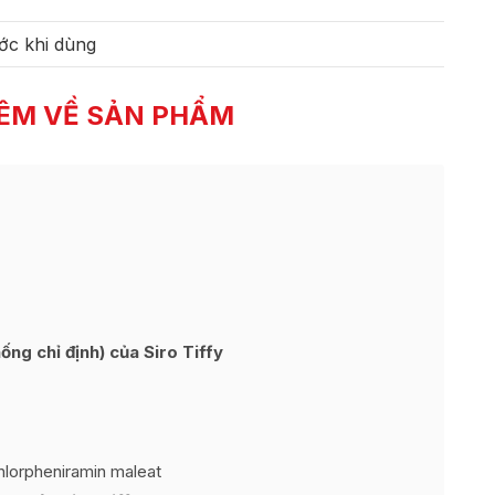
ớc khi dùng
ÊM VỀ SẢN PHẨM
ng chỉ định) của Siro Tiffy
hlorpheniramin maleat