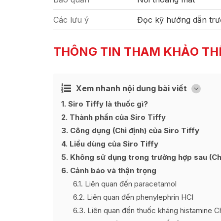
Các lưu ý
Đọc kỹ hướng dẫn trư
THÔNG TIN THAM KHẢO TH
Xem nhanh nội dung bài viết
Ẩn
[
]
1
Siro Tiffy là thuốc gì?
2
Thành phần của Siro Tiffy
3
Công dụng (Chỉ định) của Siro Tiffy
4
Liều dùng của Siro Tiffy
5
Không sử dụng trong trường hợp sau (Chố
6
Cảnh báo và thận trọng
6.1
Liên quan đến paracetamol
6.2
Liên quan đến phenylephrin HCl
6.3
Liên quan đến thuốc kháng histamine C