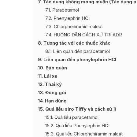
7
Tác dụng không mong muốn (Tác dụng phụ
7.1
Paracetamol
7.2
Phenylephrin HCI
7.3
Chlorpheniramin maleat
7.4
HƯỚNG DÃN CÁCH XỬ TRÍ ADR
8
Tương tác với các thuốc khác
8.1
Liên quan đến paracetamol
9
Liên quan đến phenylephrin HCl
10
Bảo quản
11
Lái xe
12
Thai kỳ
13
Đóng gói
14
Hạn dùng
15
Quá liều siro Tiffy và cách xử lí
15.1
Quá liều paracetamol
15.2
Quá liều Phenylephrin HCI
15.3
Quá liều Chlorpheniramin maleat