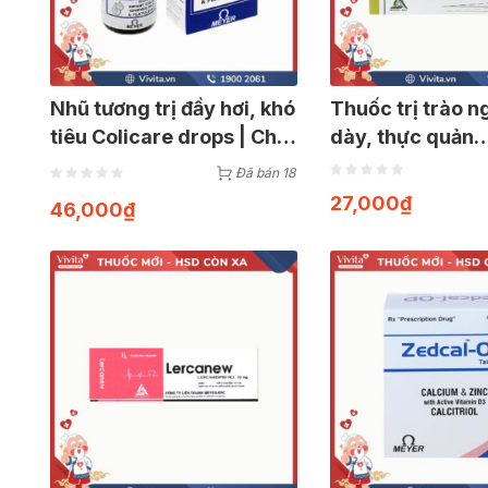
Nhũ tương trị đầy hơi, khó
Thuốc trị trào 
tiêu Colicare drops | Chai
dày, thực quản
15ml
Meyerazol | Hộp
Đã bán 18
27,000
₫
46,000
₫