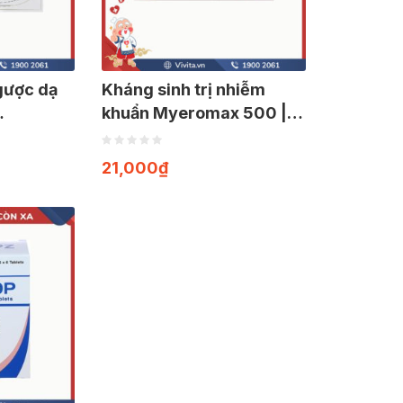
ngược dạ
Kháng sinh trị nhiễm
khuẩn Myeromax 500 |
 30 viên
Hộp 3 viên
21,000
₫