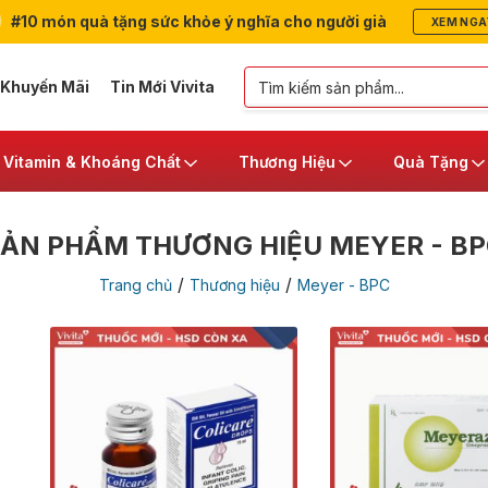
#10 món quà tặng sức khỏe ý nghĩa cho người già
XEM NGA
 Khuyến Mãi
Tin Mới Vivita
Vitamin & Khoáng Chất
Thương Hiệu
Quà Tặng
ẢN PHẨM THƯƠNG HIỆU MEYER - B
/
/
Trang chủ
Thương hiệu
Meyer - BPC