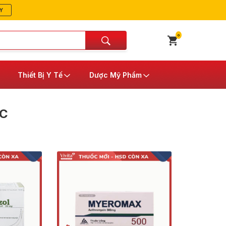
Y
0
Thiết Bị Y Tế
Dược Mỹ Phẩm
PC