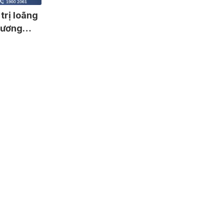
trị loãng
xương
 30 viên