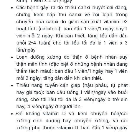
kinh): 1 viên x 2 Iần/ngày
Các bệnh gây ra do thiếu canxi huyết dai dẳng,
chứng kém hấp thu canxi về rối loạn trong
chuyển hóa canxi do giảm sản xuất vitamin D3
hoạt tính (calcitriol): ban đầu 1 viên/1 ngày hay 1
viên mỗi 2 ngày. Khi cần thiết, tăng liều dần dần
(mỗi 2-4 tuần) cho tới liều tối đa là 1 viên x 3
lần/ngày
Loạn dưỡng xương do thận ở bệnh nhân suy
thận mãn tính (đặc biệt ở những bệnh nhân đang
thẩm tách máu): ban đầu 1 viên/1 ngày hay 1 viên
mỗi 2 ngày, tăng dần dần khi cần thiết.
Thiểu năng tuyến cận giáp (hậu phẫu, tự phát
hay giả tạo): ban đầu uống 1 viên/ngày vào buổi
sáng, cho tới liều tối đa là 3 viên/ngày ở trẻ em
hay, 4 viên/ngày ở người lớn.
Đề kháng vitamin D và kém chuyển hóa/còi
xương dinh dưỡng hay nhuyễn xương, và còi
xương phụ thuộc vitamin D: ban đầu 1 viên/ngày