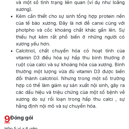
và một số tình trạng liên quan (ví dụ như loãng
xương).
Kẽm cần thiết cho sự sinh tổng hợp protein nền
của tế bào xương. Đây là nơi để canxi cùng với
photpho và cốc khoáng chất khác gắn lên. Sự
thiếu hụt kẽm rất phổ biến ở những người có
xương yếu hơn.
Calcitriol, chất chuyển hóa có hoạt tính của
vitamin D3 điều hòa sự hấp thu bình thường ở
ruột của calci và sự khoáng hóa của xương. Bình
thường một lượng vừa đủ vitamin D3 được biến
đổi thành calcitriol. Nhưng trong một số trường
hợp có thể làm giảm sự sản xuất nội sinh, gây ra
các dấu hiệu và triệu chứng của một số bệnh về
xương do sự rối loạn trong hấp thu calci , sự
hằng định nội mô và sự chuyển hóa.
9
Đóng gói
Hộp 5 vỉ x 6 viên.