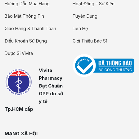
Hướng Dẫn Mua Hàng
Hoạt Động – Sự Kiện
Bảo Mật Thông Tin
Tuyển Dụng
Giao Hàng & Thanh Toán
Liên Hệ
Điều Khoản Sử Dụng
Giới Thiệu Bác Sĩ
Dược Sĩ Vivita
Vivita
Pharmacy
Đạt Chuẩn
GPP do sở
y tế
Tp.HCM cấp
MẠNG XÃ HỘI