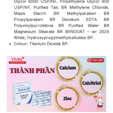
Glycol 6000 USP/NF, Polyethylene Glycol 400
USP/NF, Purified Talc BR Methylene Chloride,
Maize Starch BR Methylparaben BR
Propylparaben BR Disodium EDTA BR
Polyvinylpyrrolidone BR Purified Water BR
Magnesium Stearate BR WINOOAT – wr 2024
White, Hydroxypropylmethylcelluldse BP.
Colour: Titanium Dioxide BP.