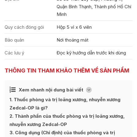
Quận Bình Thạnh, Thành phố Hồ Chí
Minh
Quy cách đóng gói
Hộp 5 vỉ x 6 viên
Bảo quản
Nơi thoáng mát
Các lưu ý
Đọc kỹ hướng dẫn trước khi dùng
THÔNG TIN THAM KHẢO THÊM VỀ SẢN PHẨM
Ẩn
Xem nhanh nội dung bài viết
[
]
1
Thuốc phòng và trị loãng xương, nhuyễn xương
Zedcal-OP là gì?
2
Thành phần của thuốc phòng và trị loãng xương,
nhuyễn xương Zedcal-OP
3
Công dụng (Chỉ định) của thuốc phòng và trị