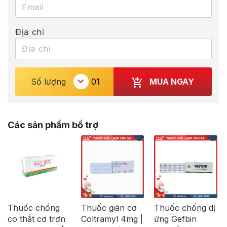
Địa chỉ
MUA NGAY
Số lượng
Các sản phẩm bổ trợ
Thuốc chống
Thuốc giãn cơ
Thuốc chống dị
co thắt cơ trơn
Coltramyl 4mg |
ứng Gefbin