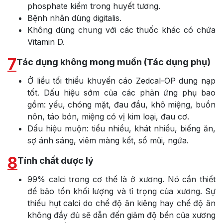
phosphate kiềm trong huyết tương.
Bệnh nhân dùng digitalis.
Không dùng chung với các thuốc khác có chứa
Vitamin D.
7
Tác dụng không mong muốn (Tác dụng phụ)
Ở liều tối thiểu khuyến cáo Zedcal-OP dung nạp
tốt. Dấu hiệu sớm của các phản ứng phụ bao
gồm: yếu, chóng mặt, đau đầu, khô miệng, buồn
nôn, táo bón, miệng có vị kim loại, đau cơ.
Dấu hiệu muộn: tiểu nhiều, khát nhiều, biếng ăn,
sợ ánh sáng, viêm màng kết, sổ mũi, ngứa.
8
Tính chất dược lý
99% calci trong cơ thể là ở xương. Nó cần thiết
để bảo tồn khối lượng và tỉ trọng của xương. Sự
thiếu hụt calci do chể độ ăn kiêng hay chế độ ăn
không đầy đủ sẽ dẫn đến giảm độ bền của xương