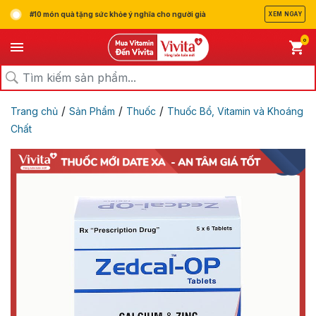
#10 món quà tặng sức khỏe ý nghĩa cho người già
XEM NGAY
0
/
/
/
Trang chủ
Sản Phẩm
Thuốc
Thuốc Bổ, Vitamin và Khoáng
Chất