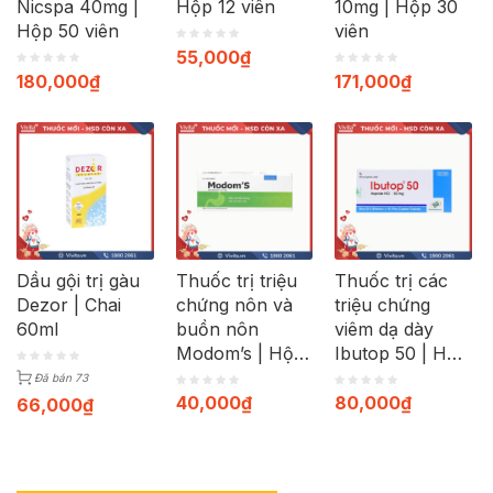
Nicspa 40mg |
Hộp 12 viên
10mg | Hộp 30
Hộp 50 viên
viên
55,000
₫
180,000
₫
171,000
₫
Dầu gội trị gàu
Thuốc trị triệu
Thuốc trị các
Dezor | Chai
chứng nôn và
triệu chứng
60ml
buồn nôn
viêm dạ dày
Modom’s | Hộp
Ibutop 50 | Hộp
100 viên
20 viên
Đã bán 73
40,000
₫
80,000
₫
66,000
₫