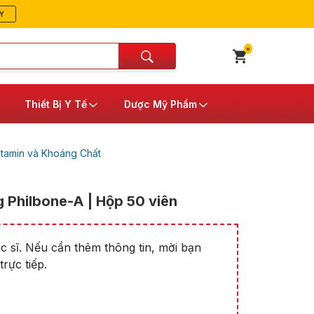
Y
0
Thiết Bị Y Tế
Dược Mỹ Phẩm
itamin và Khoáng Chất
 Philbone-A | Hộp 50 viên
 sĩ. Nếu cần thêm thông tin, mời bạn
rực tiếp.