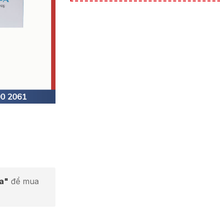
ta"
để mua