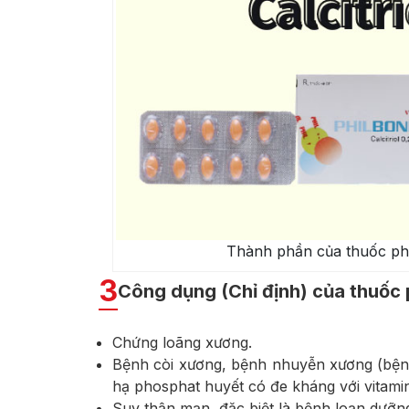
Thành phần của thuốc phò
3
Công dụng (Chỉ định) của thuốc 
Chứng loãng xương.
Bệnh còi xương, bệnh nhuyễn xương (bệnh
hạ phosphat huyết có đe kháng với vitamin
Suy thận mạn, đặc biệt là bệnh loạn dưỡn