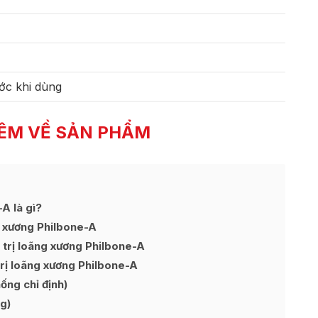
ớc khi dùng
ÊM VỀ SẢN PHẨM
A là gì?
g xương Philbone-A
 trị loãng xương Philbone-A
rị loãng xương Philbone-A
ng chỉ định)
g)