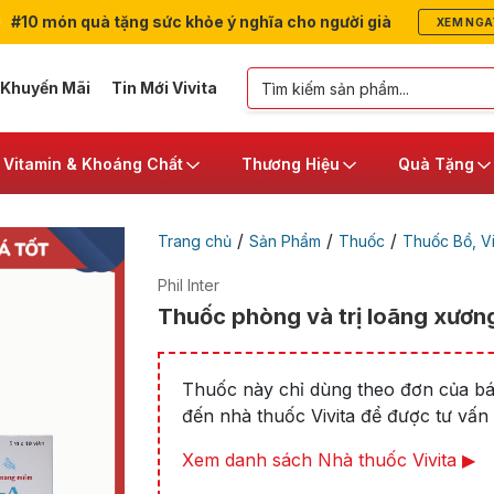
#10 món quà tặng sức khỏe ý nghĩa cho người già
XEM NGA
 Khuyến Mãi
Tin Mới Vivita
Vitamin & Khoáng Chất
Thương Hiệu
Quà Tặng
/
/
/
Trang chủ
Sản Phẩm
Thuốc
Thuốc Bổ, V
Phil Inter
Thuốc phòng và trị loãng xương
Thuốc này chỉ dùng theo đơn của bác
đến nhà thuốc Vivita để được tư vấn t
Xem danh sách Nhà thuốc Vivita ▶