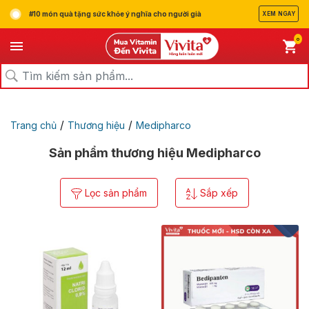
#10 món quà tặng sức khỏe ý nghĩa cho người già
XEM NGAY
0
/
/
Trang chủ
Thương hiệu
Medipharco
Sản phẩm thương hiệu Medipharco
Lọc sản phẩm
Sắp xếp