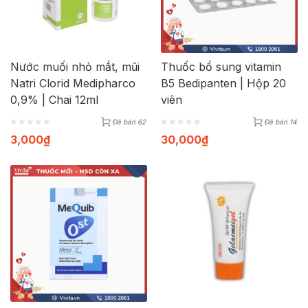
Nước muối nhỏ mắt, mũi
Thuốc bổ sung vitamin
Natri Clorid Medipharco
B5 Bedipanten | Hộp 20
0,9% | Chai 12ml
viên
Đã bán 62
Đã bán 14
3,000
₫
30,000
₫