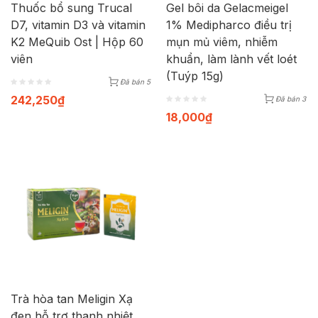
Thuốc bổ sung Trucal
Gel bôi da Gelacmeigel
D7, vitamin D3 và vitamin
1% Medipharco điều trị
K2 MeQuib Ost | Hộp 60
mụn mủ viêm, nhiễm
viên
khuẩn, làm lành vết loét
(Tuýp 15g)
Đã bán 5
242,250
₫
Đã bán 3
18,000
₫
Trà hòa tan Meligin Xạ
đen hỗ trợ thanh nhiệt,