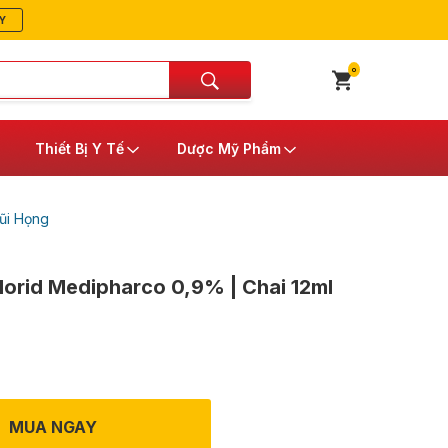
Y
0
Thiết Bị Y Tế
Dược Mỹ Phẩm
ũi Họng
lorid Medipharco 0,9% | Chai 12ml
MUA NGAY