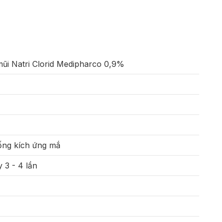
ũi Natri Clorid Medipharco 0,9%
ống kích ứng mắ
y 3 - 4 lần