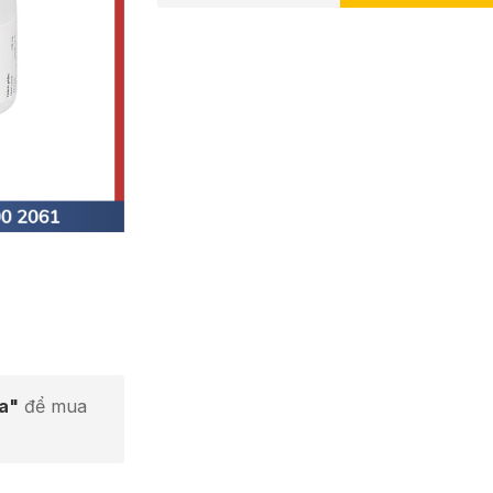
ta"
để mua