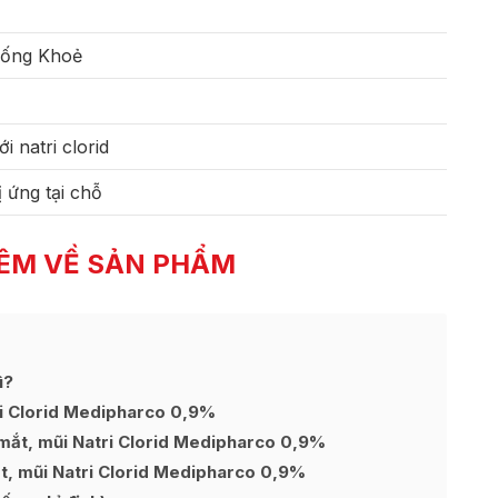
Sống Khoẻ
 natri clorid
 ứng tại chỗ
ÊM VỀ SẢN PHẨM
ì?
i Clorid Medipharco 0,9%
mắt, mũi Natri Clorid Medipharco 0,9%
t, mũi Natri Clorid Medipharco 0,9%