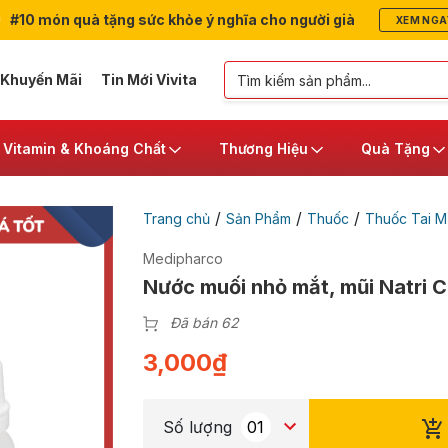
#10 món quà tặng sức khỏe ý nghĩa cho người già
XEM NGA
 Khuyến Mãi
Tin Mới Vivita
Vitamin & Khoáng Chất
Thương Hiệu
Quà Tặng
/
/
/
Trang chủ
Sản Phẩm
Thuốc
Thuốc Tai M
Medipharco
Nước muối nhỏ mắt, mũi Natri C
Đã bán 62
3,000
₫
Số lượng