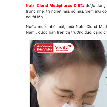
Natri Clorid Medipharco 0,9%
được dùng n
trùng nhẹ, trị nghẹt mũi, sổ mũi, viêm mũi 
người lớn.
Nước muối nhỏ mắt, mũi Natri Clorid Med
Nam), được bán trên thị trường dưới dạng ch