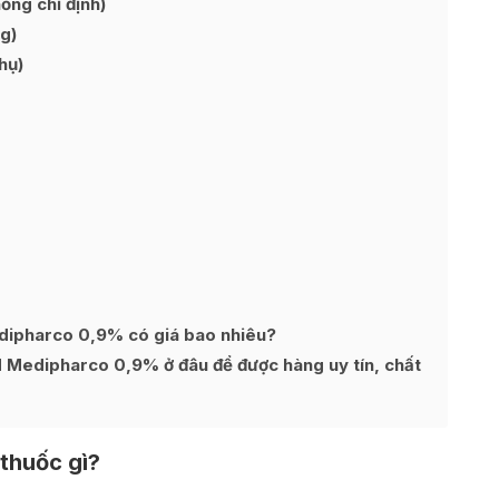
ng chỉ định)
g)
hụ)
dipharco 0,9% có giá bao nhiêu?
d Medipharco 0,9% ở đâu để được hàng uy tín, chất
thuốc gì?