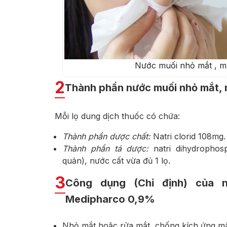
Nước muối nhỏ mắt , mũ
2
Thành phần nước muối nhỏ mắt, 
Mỗi lọ dung dịch thuốc có chứa:
Thành phần dược chất:
Natri clorid 108mg.
Thành phần tá dược:
natri dihydrophosp
quản), nước cất vừa đủ 1 lọ.
3
Công dụng (Chỉ định) của n
Medipharco 0,9%
Nhỏ mắt hoặc rửa mắt, chống kích ứng mắt