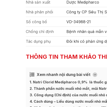
Nhà sản xuất
Dược Medipharco
Nhà phân phối
Công ty CP Siêu Thị 
Số công bố
VD-34988-21
Chống chỉ định
Bệnh nhân quá mẫn với
Tác dụng phụ
Đôi khi có phản ứng dị
THÔNG TIN THAM KHẢO TH
Xem nhanh nội dung bài viết
Ẩn
[
]
1
Natri Clorid Medipharco 0,9% là thuốc g
2
Thành phần nước muối nhỏ mắt, mũi Natr
3
Công dụng (Chỉ định) của nước muối nhỏ 
4
Cách dùng – Liều dùng nước muối nhỏ mắ