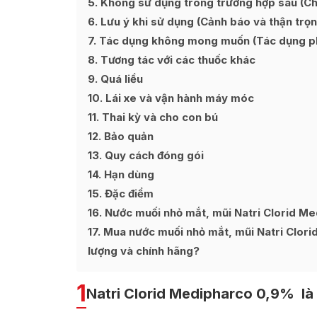
5
Không sử dụng trong trường hợp sau (Chố
6
Lưu ý khi sử dụng (Cảnh báo và thận trọn
7
Tác dụng không mong muốn (Tác dụng p
8
Tương tác với các thuốc khác
9
Quá liều
10
Lái xe và vận hành máy móc
11
Thai kỳ và cho con bú
12
Bảo quản
13
Quy cách đóng gói
14
Hạn dùng
15
Đặc điểm
16
Nước muối nhỏ mắt, mũi Natri Clorid Me
17
Mua nước muối nhỏ mắt, mũi Natri Clori
lượng và chính hãng?
1
Natri Clorid Medipharco 0,9% là 