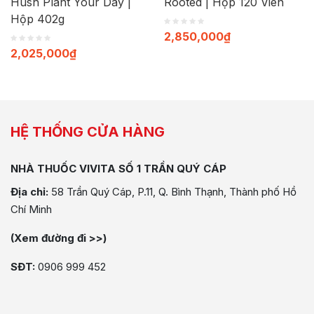
Hush Plant Your Day |
Rooted | Hộp 120 Viên
Hộp 402g
2,850,000
₫
2,025,000
₫
HỆ THỐNG CỬA HÀNG
NHÀ THUỐC VIVITA SỐ 1 TRẦN QUÝ CÁP
Địa chỉ:
58 Trần Quý Cáp, P.11, Q. Bình Thạnh, Thành phố Hồ
Chí Minh
(Xem đường đi >>)
SĐT:
0906 999 452