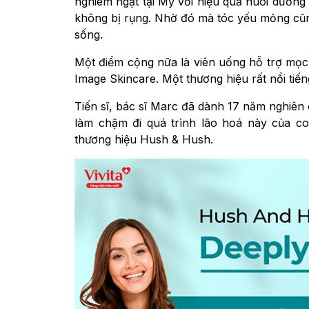
nghiêm ngặt tại Mỹ với hiệu quả nuôi dưỡng 
không bị rụng. Nhờ đó mà tóc yếu mỏng cũ
sống.
Một điểm cộng nữa là viên uống hỗ trợ mọ
Image Skincare. Một thương hiệu rất nổi tiến
Tiến sĩ, bác sĩ Marc đã dành 17 năm nghiên
làm chậm đi quá trình lão hoá này của co
thương hiệu Hush & Hush.