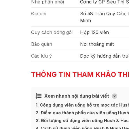
Nhà phân phối
Công ty CP Siêu Thị 
Địa chỉ
Số 58 Trần Quý Cáp,
Minh
Quy cách đóng gói
Hộp 120 viên
Bảo quản
Nơi thoáng mát
Các lưu ý
Đọc kỹ hướng dẫn trư
THÔNG TIN THAM KHẢO TH
Xem nhanh nội dung bài viết
Ẩn
[
]
1
Công dụng viên uống hỗ trợ mọc tóc Hus
2
Điểm qua thành phần của viên uống Hus
3
Đối tượng sử dụng viên uông Hush & Hu
4
Cách sử dụng viên uống Hush & Hush De