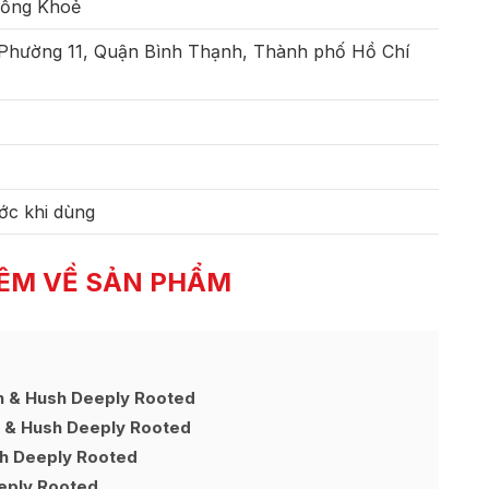
Sống Khoẻ
 Phường 11, Quận Bình Thạnh, Thành phố Hồ Chí
ớc khi dùng
ÊM VỀ SẢN PHẨM
h & Hush Deeply Rooted
h & Hush Deeply Rooted
sh Deeply Rooted
eply Rooted