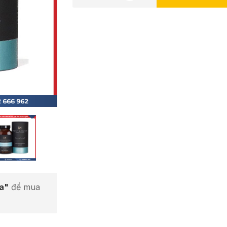
ta"
để mua