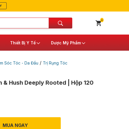
Y
0
Thiết Bị Y Tế
Dược Mỹ Phẩm
/
m Sóc Tóc - Da Đầu
Trị Rụng Tóc
 & Hush Deeply Rooted | Hộp 120
MUA NGAY