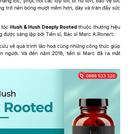
nang tóc, phục hồi các lớp tóc bị hư tổn, bảo vệ tóc
ng trở nên bóng mượt mềm hơn, dày và tràn đầy sức
c tóc
Hush & Hush Deeply Rooted
thuộc thương hiệu
g được sáng lập bởi Tiến sĩ, Bác sĩ Marc A.Ronert.
 cứu về quá trình lão hoá cùng những công thức giúp
n người. Và đến năm 2018, tiến sĩ Marc đã ra mắt