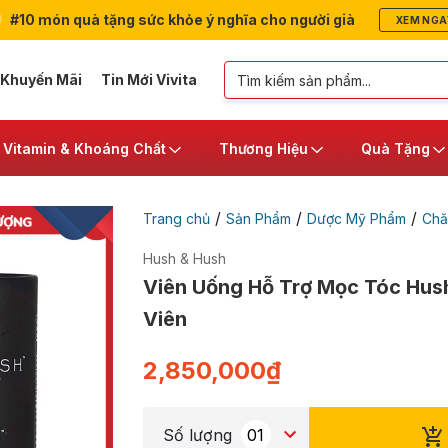
#10 món quà tặng sức khỏe ý nghĩa cho người già
XEM NGA
 Khuyến Mãi
Tin Mới Vivita
Vitamin & Khoáng Chất
Thương Hiệu
Quà Tặng
/
/
/
Trang chủ
Sản Phẩm
Dược Mỹ Phẩm
Chă
Hush & Hush
Viên Uống Hỗ Trợ Mọc Tóc Hush
Viên
2,850,000
₫
Số lượng