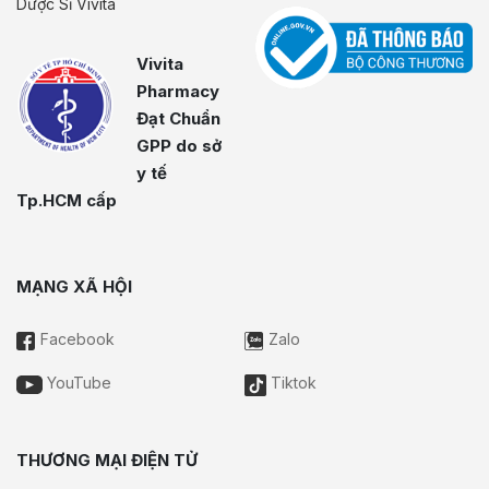
Dược Sĩ Vivita
Vivita
Pharmacy
Đạt Chuẩn
GPP do sở
y tế
Tp.HCM cấp
MẠNG XÃ HỘI
Facebook
Zalo
YouTube
Tiktok
THƯƠNG MẠI ĐIỆN TỬ