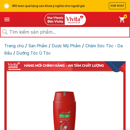
#10 món quà tặng sức khỏe ý nghĩa cho người già
XEM NGAY
0
/
/
/
Trang chủ
Sản Phẩm
Dược Mỹ Phẩm
Chăm Sóc Tóc - Da
/
Đầu
Dưỡng Tóc Ủ Tóc