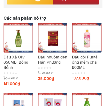
Các sản phẩm bổ trợ
Dầu Xả Oliv
Dầu nhuộm đen
Dầu gội Purité
650ML- Bồng
Hán Phương
óng mềm chai
Bềnh
600ML
Đã bán 34
137,000
₫
35,000
₫
Đã bán 2
141,000
₫