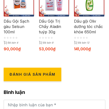
Dầu Gội Sạch
Dầu Gội Trị
Dầu gội Oliv
gàu Selsun
Chấy Aladin
dưỡng tóc chắc
100ml
tuýp 30g
khỏe 650ml
Đã bán 4
Đã bán 8
Đã bán 12
90,000
₫
53,000
₫
141,000
₫
ĐÁNH GIÁ SẢN PHẨM
Bình luận